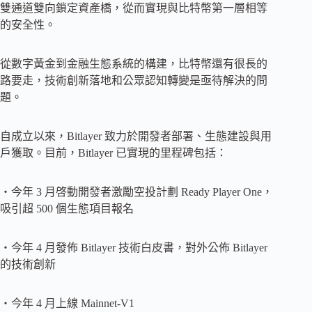
雙通道雙向鎖定資產橋，從而實現與比特幣第一層相等
的安全性。
從數字黃金到金融生態系統的構建，比特幣還有很長的
路要走，技術創新落地和公眾認知轉變是亟待解決的問
題。
自成立以來，Bitlayer 致力於開發者部署、生態建設與用
戶獲取。目前，Bitlayer 已實現的里程碑包括：
・今年 3 月啓動開發者激勵空投計劃 Ready Player One，
吸引超 500 個生態項目報名
・今年 4 月發佈 Bitlayer 技術白皮書，對外公佈 Bitlayer
的技術創新
・今年 4 月上線 Mainnet-V1