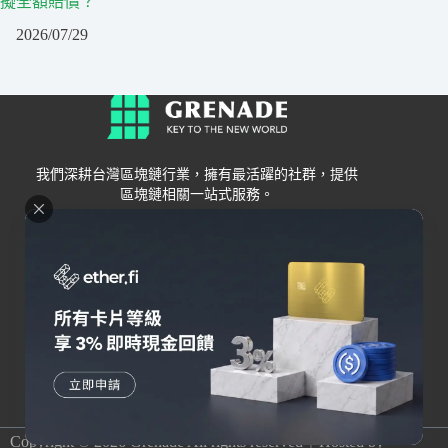
擬全額賠償？
2026/07/29
我們深耕台灣區塊鏈行業，擁有最活躍的社群，提供
區塊鏈相關一站式服務。
Grenade
區塊鏈資訊
交易所
關於我們
新手
幣安
聯絡我們
Bybit
錢包
OKX
加密卡
HOYA BIT
AI
Pionex
其他
Copyright © 2026 Grenade All rights reserved｜Hosted by