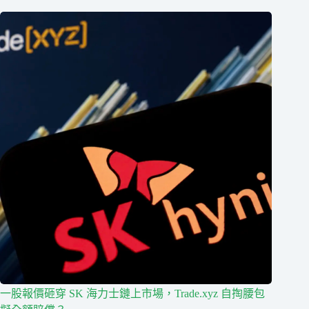
一股報價砸穿 SK 海力士鏈上市場，Trade.xyz 自掏腰包