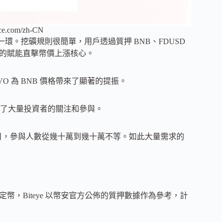
nce.com/zh-CN
鍊的一環。挖礦規則很簡單，用戶透過質押 BNB、FDUSD
NB 的賦能直擊幣價上漲核心。
AEVO 為 BNB 價格帶來了顯著的提振。
T，吸引了大量投資者的關注和參與。
ol 項目，參與人數從幾十萬到幾十萬不等。如此大量需求的
流穩定幣，Biteye 以幣安官方公佈的質押數據作為參考，計