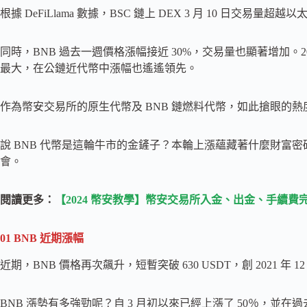
根據 DeFiLlama 數據，BSC 鏈上 DEX 3 月 10 日交易量
同時，BNB 過去一週價格漲幅接近 30%，交易量也顯著增加。
最大，在公鏈近代幣中漲幅也遙遙領先。
作為幣安交易所的原生代幣及 BNB 鏈燃料代幣，如此搶眼的熱
說 BNB 代幣是這輪牛市的金鏟子？本輪上漲蘊藏著什麼財富密
會。
閱讀更多：
【2024 幣安教學】幣安交易所入金、出金、手續費
01
BNB 近期漲幅
近期，BNB 價格再次飆升，短暫突破 630 USDT，創 2021 年 1
BNB 漲勢有多強勁呢？自 3 月初以來已經上漲了 50％，並在過去