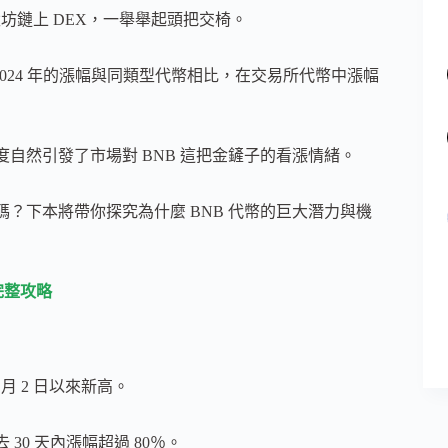
超越以太坊鏈上 DEX，一舉舉起頭把交椅。
2024 年的漲幅與同類型代幣相比，在交易所代幣中漲幅
度自然引發了市場對 BNB 這把金鏟子的看漲情緒。
碼？下本將帶你探究為什麼 BNB 代幣的巨大潛力與機
完整攻略
2 月 2 日以來新高。
 30 天內漲幅超過 80％。