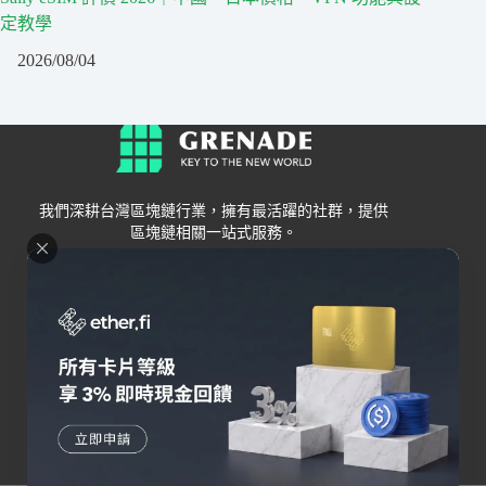
定教學
2026/08/04
我們深耕台灣區塊鏈行業，擁有最活躍的社群，提供
區塊鏈相關一站式服務。
Grenade
區塊鏈資訊
交易所
關於我們
新手
幣安
聯絡我們
Bybit
錢包
OKX
加密卡
HOYA BIT
AI
Pionex
其他