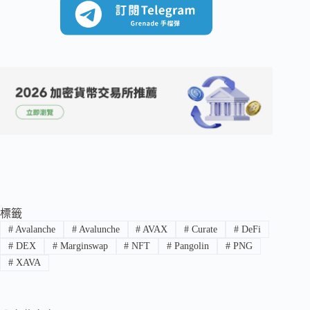
標籤
#
Avalanche
#
Avalunche
#
AVAX
#
Curate
#
DeFi
#
DEX
#
Marginswap
#
NFT
#
Pangolin
#
PNG
#
XAVA