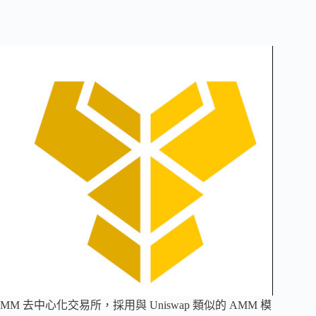
he 上的 AMM 去中心化交易所，採用與 Uniswap 類似的 AMM 模