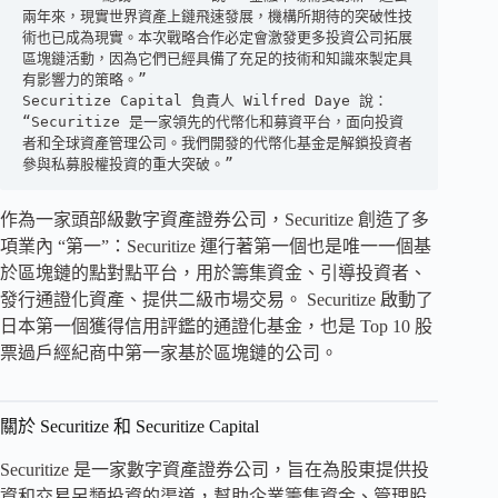
兩年來，現實世界資產上鏈飛速發展，機構所期待的突破性技
術也已成為現實。本次戰略合作必定會激發更多投資公司拓展
區塊鏈活動，因為它們已經具備了充足的技術和知識來製定具
有影響力的策略。”

Securitize Capital 負責人 Wilfred Daye 說：
“Securitize 是一家領先的代幣化和募資平台，面向投資
者和全球資產管理公司。我們開發的代幣化基金是解鎖投資者
參與私募股權投資的重大突破。”
作為一家頭部級數字資產證券公司，Securitize 創造了多
項業內 “第一”：Securitize 運行著第一個也是唯一一個基
於區塊鏈的點對點平台，用於籌集資金、引導投資者、
發行通證化資產、提供二級市場交易。 Securitize 啟動了
日本第一個獲得信用評鑑的通證化基金，也是 Top 10 股
票過戶經紀商中第一家基於區塊鏈的公司。
關於 Securitize 和 Securitize Capital
Securitize 是一家數字資產證券公司，旨在為股東提供投
資和交易另類投資的渠道，幫助企業籌集資金、管理股