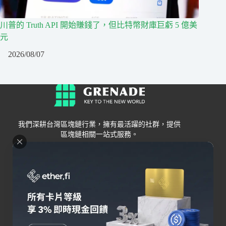
川普的 Truth API 開始賺錢了，但比特幣財庫巨虧 5 億美
元
2026/08/07
我們深耕台灣區塊鏈行業，擁有最活躍的社群，提供
區塊鏈相關一站式服務。
Grenade
區塊鏈資訊
交易所
關於我們
新手
幣安
聯絡我們
Bybit
錢包
OKX
加密卡
HOYA BIT