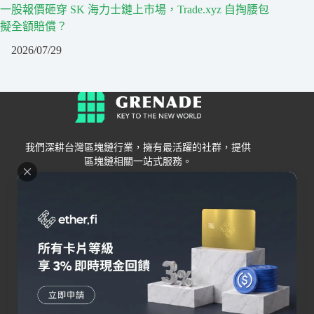
一股報價砸穿 SK 海力士鏈上市場，Trade.xyz 自掏腰包
擬全額賠償？
2026/07/29
我們深耕台灣區塊鏈行業，擁有最活躍的社群，提供
區塊鏈相關一站式服務。
Grenade
區塊鏈資訊
交易所
關於我們
新手
幣安
聯絡我們
Bybit
錢包
OKX
加密卡
HOYA BIT
AI
Pionex