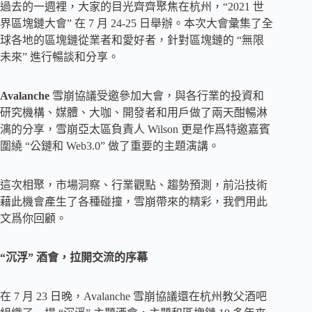
過去的一週裡，大家的目光齊齊聚焦在杭州，“2021 世
界區塊鏈大會” 在 7 月 24-25 日舉辦。本次大會彙集了全
球各地的區塊鏈從業者和愛好者，針對區塊鏈的 “無限
未來” 進行暢談和分享。
Avalanche
雪崩協議受邀參加大會，與各行業的投資和
研究機構、媒體、大咖、開發者和用戶做了兩天酣暢淋
漓的分享，雪崩亞太區負責人 Wilson 更是作爲特邀嘉賓
圍繞 “公鏈和 Web3.0” 做了重要的主題演講。
這次相聚，市場洞察、行業觀點、趨勢預測，前沿技術
藉此機會產生了各種碰撞，雪崩帶來的精彩，我們用此
文爲你回顧。
“沉浮” 酒會，拉開交流的序幕
在 7 月 23 日晚，Avalanche 雪崩協議還在杭州教父酒吧