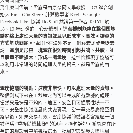
爲什麼叫雪崩？雪崩是由康奈爾大學教授、IC3 聯合創
始人 Emin Gün Sirer、計算機學者 Kevin Sekniqi、
Facebook Libra 協議 HotStuff 共識第一作者 Ted Yin 於
18、19 年研發的一套新機制，
這套機制能夠在整個區塊
鏈網絡上處理大量的資訊並且以低成本、高效可擴容的
方式解決問題。
“雪崩 “在海外不是一個褒義詞或者貶義
詞，
雪崩是形容一塊雪在很短時間引起共鳴、共震，並
且體量不斷擴大，形成一場雪崩
，這恰恰體現了協議可
以利用非常短的時間處理大量的資訊，就是雪崩的由
來。
雪崩協議的特點：速度非常快，可以處理大量的資訊。
整個測試下來在 1 秒鐘之內可以完成所有數據的處理，
當然只是快是不夠的，速度、安全和可擴展性缺一不
可。安全由協議底層的共識實現：當一筆交易廣播至網
絡以後，如果交易有效，雪崩協議的驗證者會經歷一個
被稱爲 “重複隨機抽樣” 的過程，換句話說，系統會在所
有的的驗證者中隨機抽選出一批驗證節點參與區塊驗