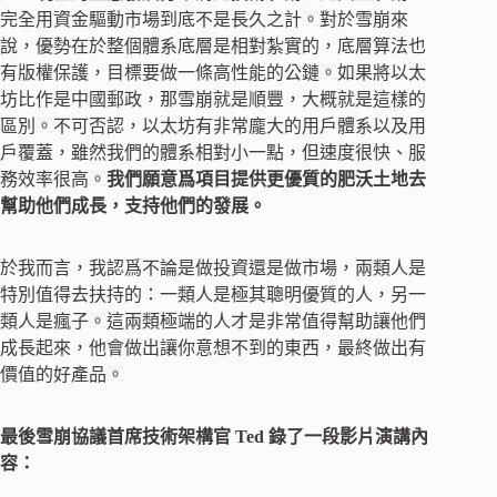
完全用資金驅動市場到底不是長久之計。對於雪崩來
說，優勢在於整個體系底層是相對紮實的，底層算法也
有版權保護，目標要做一條高性能的公鏈。如果將以太
坊比作是中國郵政，那雪崩就是順豐，大概就是這樣的
區別。不可否認，以太坊有非常龐大的用戶體系以及用
戶覆蓋，雖然我們的體系相對小一點，但速度很快、服
務效率很高。
我們願意爲項目提供更優質的肥沃土地去
幫助他們成長，支持他們的發展。
於我而言，我認爲不論是做投資還是做市場，兩類人是
特別值得去扶持的：一類人是極其聰明優質的人，另一
類人是瘋子。這兩類極端的人才是非常值得幫助讓他們
成長起來，他會做出讓你意想不到的東西，最終做出有
價值的好產品。
最後雪崩協議首席技術架構官 Ted 錄了一段影片演講內
容：