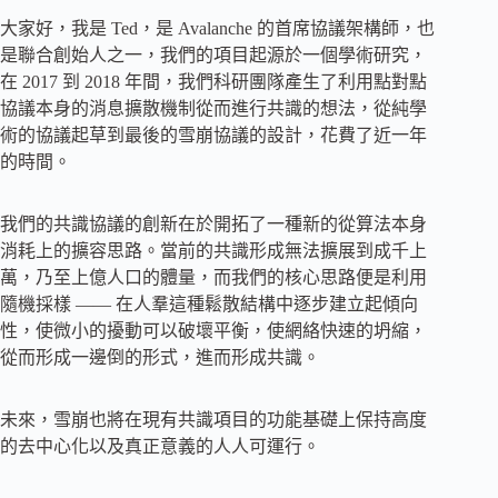
大家好，我是 Ted，是 Avalanche 的首席協議架構師，也
是聯合創始人之一，我們的項目起源於一個學術研究，
在 2017 到 2018 年間，我們科研團隊產生了利用點對點
協議本身的消息擴散機制從而進行共識的想法，從純學
術的協議起草到最後的雪崩協議的設計，花費了近一年
的時間。
我們的共識協議的創新在於開拓了一種新的從算法本身
消耗上的擴容思路。當前的共識形成無法擴展到成千上
萬，乃至上億人口的體量，而我們的核心思路便是利用
隨機採樣 —— 在人羣這種鬆散結構中逐步建立起傾向
性，使微小的擾動可以破壞平衡，使網絡快速的坍縮，
從而形成一邊倒的形式，進而形成共識。
未來，雪崩也將在現有共識項目的功能基礎上保持高度
的去中心化以及真正意義的人人可運行。