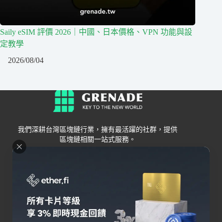
Saily eSIM 評價 2026｜中國、日本價格、VPN 功能與設
定教學
2026/08/04
我們深耕台灣區塊鏈行業，擁有最活躍的社群，提供
區塊鏈相關一站式服務。
Grenade
區塊鏈資訊
交易所
關於我們
新手
幣安
聯絡我們
Bybit
錢包
OKX
加密卡