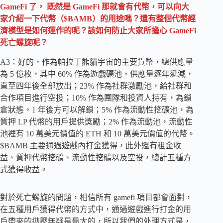
GameFi 了， 既然是 GameFi 那就會有代幣，可以向大
家介紹一下代幣（$BAMB）的用途嗎？還有整個代幣經
濟模型是如何運作的呢？該如何防止大家所擔心 GameFi
死亡螺旋呢？
A3：好的，作為帕拉丁熊貓宇宙的主要貨幣，總供應量
為 5 億枚，其中 60% 作為遊戲礦池，供應量逐年遞減，
直至四年後全部放出；23% 作為社群激勵池，給社群和
合作項目進行空投；10% 作為團隊和投資人持有，為鎖
倉狀態，1 年後方可以解鎖；5% 作為流動性挖礦池，為
質押 LP 代幣的用戶提供獎勵；2% 作為流動池，流動性
池裡有 10 萬美元價值的 ETH 和 10 萬美元價值的代幣。
$BAMB 主要通過遊戲內打金獲得，此外還有租金收
益、質押代幣挖礦、流動性挖礦以及空投，總計五種方
式獲得收益。
對於死亡螺旋的問題，相信所有 gamefi 項目都會面對，
在五種用戶獲得代幣的方式中，通過遊戲進行打金的用
戶帶來的拋壓無疑是最大的，所以我們的处理方式是，