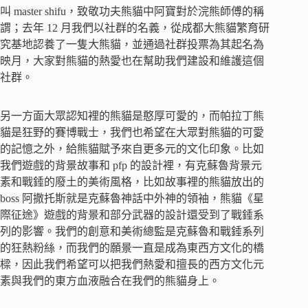
叫 master shifu，致敬功夫熊貓中阿寶對於浣熊師傅的稱
謂；去年 12 月我們以社群的名義，從成都大熊貓繁育研
究基地認養了一隻大熊貓，並通過社群投票為其起名為
映月，大家對熊貓的熱愛也在幫助我們建設和維護這個
社群。
另一方面大眾認知裡的熊貓是憨厚可愛的，而帕拉丁熊
貓是狂野的賽博戰士，我們也希望在大眾對熊貓的可愛
的記憶之外，給熊貓賦予來自更多元的文化印象。比如
我們遊戲的背景故事和 pfp 的設計裡，有克蘇魯背景元
素和戰錘的廢土的美術風格，比如故事裡的熊貓放出的
boss 阿撒托斯就是克蘇魯神話中外神的領袖，熊貓《星
際征途》遊戲的背景和部分武器的設計還受到了戰錘系
列的影響。我們的創意和美術總監是克蘇魯和戰錘系列
的狂熱粉絲，而我們的願景一直是成為東西方文化的橋
樑，因此我們希望可以把我們熱愛和擅長的西方文化元
素與我們的東方血液融合在我們的熊貓身上。