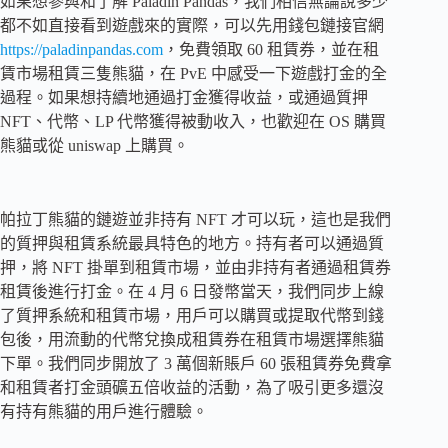
如果想參與和了解 Paladin Pandas，我們相信無論說多少
都不如直接看到遊戲來的實際，可以先用錢包鏈接官網
https://paladinpandas.com
，免費領取 60 租賃券，並在租
賃市場租賃三隻熊貓，在 PvE 中感受一下遊戲打金的全
過程。如果想持續地通過打金獲得收益，或通過質押
NFT、代幣、LP 代幣獲得被動收入，也歡迎在 OS 購買
熊貓或從 uniswap 上購買。
帕拉丁熊貓的鏈遊並非持有 NFT 才可以玩，這也是我們
的質押與租賃系統最具特色的地方。持有者可以通過質
押，將 NFT 掛單到租賃市場，並由非持有者通過租賃券
租賃後進行打金。在 4 月 6 日發幣當天，我們同步上線
了質押系統和租賃市場，用戶可以購買或提取代幣到錢
包後，用流動的代幣兌換成租賃券在租賃市場選擇熊貓
下單。我們同步開放了 3 萬個新賬戶 60 張租賃券免費拿
和租賃者打金頭礦五倍收益的活動，為了吸引更多還沒
有持有熊貓的用戶進行體驗。