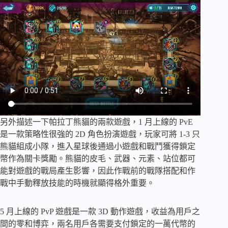
另外描述一下帕拉丁熊貓的兩款遊戲，1 月上線的 PvE
是一款策略性很強的 2D 角色扮演遊戲，玩家可將 1-3 只
熊貓組成小隊，進入星球後通過小遊戲和戰鬥獲得鎖定
幣作為關卡獎勵。熊貓的皮毛、武器、元素、站位都可
能對遊戲的戰局產生影響，因此作戰前的戰隊搭配和作
戰中手動釋放技能的時機就顯得格外重要。
5 月上線的 PvP 遊戲是一款 3D 動作遊戲，收益為用戶之
間的零和博弈，兩名用戶各需要支付鎖定的一萬代幣的