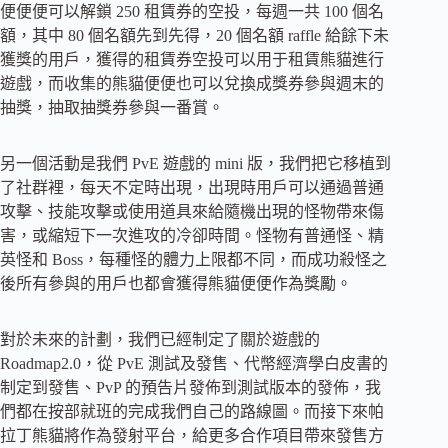
便便便可以解鎖 250 租賃券的空投，每週一共 100 個名
額，其中 80 個名額先到先得，20 個名額 raffle 給餘下未
獲獎的用戶，獲得的租賃券空投可以用于租賃熊貓進行
遊戲，而收集的熊貓便便也可以兌換成獎券參與週末的
抽獎，抽取抽獎券參與一番賞。
另一個活動是我們 PvE 遊戲的 mini 版，我們把它移植到
了社群裡，每天不定時出現，出現時用戶可以通過普通
攻擊、技能攻擊或使用道具來給隨機出現的怪物帶來傷
害，或縮短下一次進攻的冷卻時間。怪物有普通怪、精
英怪和 Boss，每種怪的體力上限都不同，而成功殺怪之
後所有參與的用戶也都會獲得熊貓便便作為獎勵。
對於未來的計劃，我們已經制定了關於遊戲的
Roadmap2.0，從 PvE 測試及發售、代幣經濟學白皮書的
制定到發售、PvP 的預告片發佈到測試版本的發佈，我
們都在按部就班的完成我們自己的路線圖。而接下來帕
拉丁熊貓將作為發射平台，給更多合作項目帶來發售方