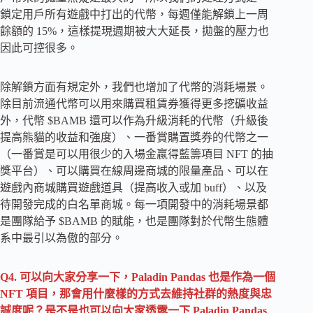
鎖定用戶所有遊戲中打出的代幣，每週僅能解鎖上一周
餘額的 15%，這樣提現週期被大大延長，拋盤的壓力也
因此可控很多。
除解鎖方面有規定外，我們也增加了代幣的消耗場景。
除目前流通代幣可以用來購買租賃券獲得更多挖礦收益
外，代幣 $BAMB 還可以作為升級消耗的代幣（升級後
提高熊貓的收益和強度）、一番賞購置獎券的代幣之一
（一番賞是可以用很少的入場金贏得藍籌項目 NFT 的抽
獎平台）、可以購買在線周邊商城的限量產品、可以在
遊戲內商城購買遊戲道具（提高收入或加 buff）、以及
待開發完成的白名單商城。每一項開發中的消耗場景都
是團隊給予 $BAMB 的賦能，也是團隊對於代幣生態體
系中最引以為傲的部分。
Q4. 可以向大家分享一下，Paladin Pandas 也是作為一個
NFT 項目，那會用什麼樣的方式去維持社群的熱度與忠
誠度呢？是不是也可以向大家透露一下 Paladin Pandas