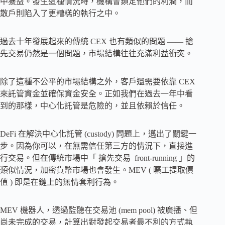
中獲益。發生這種情況時，機構會鎖定他們的利潤，而
散戶則陷入了更糟糕的執行之中。
過去十年發展起來的傳統 CEX 也有類似的問題 —— 搶
先交易仍然是一個問題，市場結構往往充滿利益衝突。
除了這種不公平的市場結構之外，客戶還需要依靠 CEX
來託管資金並確保資金安全。正如我們在過去一年中看
到的那樣，中心化託管是危險的，並且依賴於信任。
DeFi 在解決中心化託管 (custody) 問題上，邁出了關鍵一
步。因為你可以，在無需信任第三方的情況下，直接進
行交易。但在傳統市場中「 搶先交易 front-running 」的
類似情況，加密貨幣市場也會發生。MEV ( 曠工提取價
值 ) 即是在鏈上的無情套利行為。
MEV 機器人，透過監聽在交易池 (mem pool) 被廣播、但
尚未完成的交易，計算出對發起交易者最不利的方式執