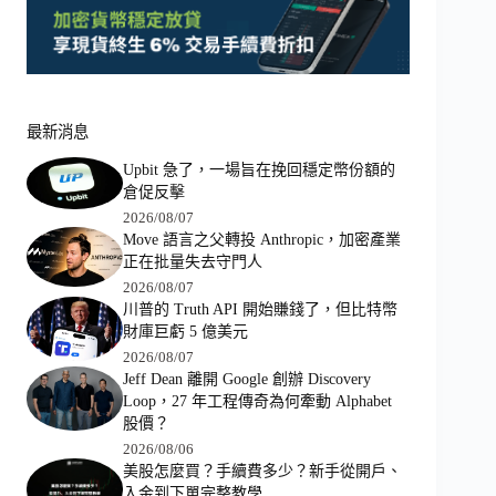
最新消息
Upbit 急了，一場旨在挽回穩定幣份額的
倉促反擊
2026/08/07
Move 語言之父轉投 Anthropic，加密產業
正在批量失去守門人
2026/08/07
川普的 Truth API 開始賺錢了，但比特幣
財庫巨虧 5 億美元
2026/08/07
Jeff Dean 離開 Google 創辦 Discovery
Loop，27 年工程傳奇為何牽動 Alphabet
股價？
2026/08/06
美股怎麼買？手續費多少？新手從開戶、
入金到下單完整教學