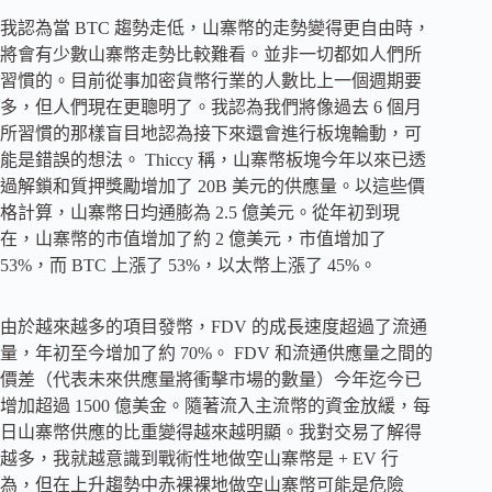
我認為當 BTC 趨勢走低，山寨幣的走勢變得更自由時，
將會有少數山寨幣走勢比較難看。並非一切都如人們所
習慣的。目前從事加密貨幣行業的人數比上一個週期要
多，但人們現在更聰明了。我認為我們將像過去 6 個月
所習慣的那樣盲目地認為接下來還會進行板塊輪動，可
能是錯誤的想法。 Thiccy 稱，山寨幣板塊今年以來已透
過解鎖和質押獎勵增加了 20B 美元的供應量。以這些價
格計算，山寨幣日均通膨為 2.5 億美元。從年初到現
在，山寨幣的市值增加了約 2 億美元，市值增加了
53%，而 BTC 上漲了 53%，以太幣上漲了 45%。
由於越來越多的項目發幣，FDV 的成長速度超過了流通
量，年初至今增加了約 70%。 FDV 和流通供應量之間的
價差（代表未來供應量將衝擊市場的數量）今年迄今已
增加超過 1500 億美金。隨著流入主流幣的資金放緩，每
日山寨幣供應的比重變得越來越明顯。我對交易了解得
越多，我就越意識到戰術性地做空山寨幣是 + EV 行
為，但在上升趨勢中赤裸裸地做空山寨幣可能是危險