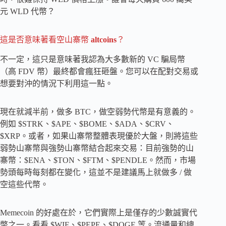
元 WLD 代幣？
這是否意味著看空山寨幣
altcoins
？
不一定，這只是意味著我認為大多數新的 VC 騙局幣
（高 FDV 幣）最終都會瘋狂砸盤。您可以在配對交易或
想要對沖的情況下利用這一點。
現在就減半前，做多 BTC，做空弱勢代幣是有意義的。
例如 $STRK、$APE、$BOME、$ADA、$CRV、
$XRP。或者，如果山寨幣整體表現優於大盤，則將這些
弱勢山寨幣與強勢山寨幣結合起來交易：目前強勢的山
寨幣：$ENA、$TON、$FTM、$PENDLE。然而，市場
勢頭每時每刻都在變化，這並不是建議馬上就做多 / 做
空這些代幣。
Memecoin 的好處在於，它們實際上是僅存的少數誠實代
幣之一。看看 $WIF、$PEPE、$DOGE 等。流通量和總