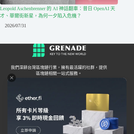
Leopold Aschenbrenner 的 AI 神話翻車：昔日 OpenAI 天
才、華爾街新星，為何一夕陷入危機？
2026/07/31
我們深耕台灣區塊鏈行業，擁有最活躍的社群，提供
區塊鏈相關一站式服務。
Grenade
區塊鏈資訊
交易所
關於我們
新手
幣安
聯絡我們
Bybit
錢包
OKX
加密卡
HOYA BIT
AI
Pionex