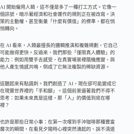
AI 開始僱用人類，這不僅是多了一種打工方式。它像一
個訊號，暗示著經濟和社會運作的規則正在被改寫。決
策的主動權，甚至衡量「什麼有價值」的標準，都在悄
悄轉向。
在 AI 看來，人類最擅長的邏輯推演和複雜規劃，它自己
可能做得更快。反過來，我們那些「僅限真人體驗」的
能力：例如用雙手去感受、在真實場景裡隨機應變、與
他人產生情感共鳴，倒成了它無法複製的稀缺資源。
這聽起來有點諷刺。我們創造了 AI，現在卻可能變成它
在現實世界裡的「手和腳」。這個前景逼著我們不得不
思考：如果未來真是這樣，那「人」的價值到底在哪
裡？
也許是那些日常小事：在第一次嚐到手沖咖啡那種豐富
層次的瞬間，在看見夕陽時心裡突然湧起的、說不清道