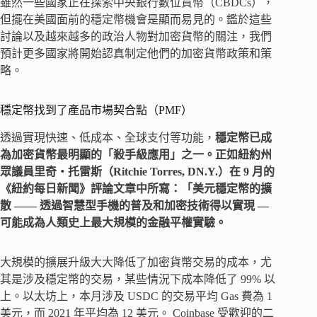
雖然一些國家正在探索中央銀行數位貨幣（CBDCs），
但擺在美國面前的穩定幣機會是顯而易見的。鑑於這些
討論以及越來越多的政治人物對加密貨幣的關注，我們
預計更多國家將開始認真制定他們的加密貨幣政策和策
略。
穩定幣找到了產品市場契合點（PMF）
透過實現快速、低成本、全球支付等功能，
穩定幣已成
為加密貨幣最明顯的「殺手級應用」之一。正如紐約州
眾議員里奇・托雷斯（Ritchie Torres, DN.Y.）在 9 月的
《紐約每日新聞》評論文章中所寫：「美元穩定幣的擴
散 —— 透過智慧型手機的普及和加密技術得以實現 —
可能成為人類史上最大規模的金融平權實驗。
大規模的擴展升級大大降低了加密貨幣交易的成本，尤
其是涉及穩定幣的交易，某些情況下成本降低了 99% 以
上。以太坊上，本月涉及 USDC 的交易平均 Gas 費為 1
美元，而 2021 年平均為 12 美元。 Coinbase 受歡迎的二