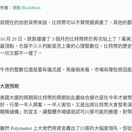
作者：
律動 BlockBeats
就現在的加密貨幣來說，比特幣可以不算幣圈資產了，其他的都在
10 月 29 日，跌跌撞撞了 3 個月的比特幣終於再次站上了 7 萬
最頂點，也是不少人判斷是否上車的心理整數位。比特幣的歷史最高點是
一切又都不一樣了。
牛市的整數位還是要有儀式感，馬後砲來看，市場有哪些原因能
大選預期
美國大選的周期與比特幣的周期如此嚴絲合縫也是在今年才被幣圈感
好，行業一半人興奮，一半人害怕。又是出席比特幣大會發表演講
戰略儲備」的宣言，讓整體市場還是認可川普可能的勝選，對幣
雖然 Polymarket 上大佬們用資金轟出了川普的大幅度領先，但