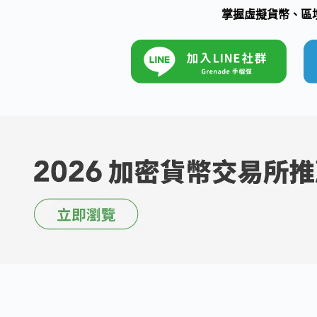
掌握虛擬貨幣、區