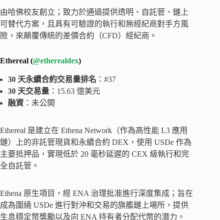
由哈佛校友創立；致力於通過提供透明、自託管、鏈上
可替代方案，且具有可驗證的執行和無經紀商對手方風
險，來顛覆傳統的差價合約（CFD）經紀商。
Ethereal (
@etherealdex
)
30 天永續合約交易量排名
：#37
30 天交易量
：15.63 億美元
融資
：未公開
Ethereal 是建立在 Ethena Network（作為高性能 L3 應用
鏈）上的非託管現貨和永續合約 DEX，使用 USDe 作為
主要抵押品，實現低於 20 毫秒延遲的 CEX 級執行和完
全自託管。
Ethena 原生項目，經 ENA 治理批准進行深度集成；旨在
成為圍繞 USDe 進行對沖和交易的旗艦鏈上場所，提供
生息穩定幣獎勵以及向 ENA 持有者分配代幣的潛力。