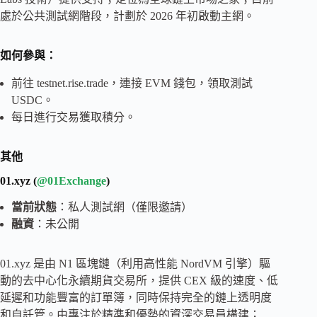
處於公共測試網階段，計劃於 2026 年初啟動主網。
如何參與：
前往 testnet.rise.trade，連接 EVM 錢包，領取測試
USDC。
每日進行交易獲取積分。
其他
01.xyz (
@01Exchange
)
當前狀態
：私人測試網（僅限邀請）
融資
：未公開
01.xyz 是由 N1 區塊鏈（利用高性能 NordVM 引擎）驅
動的去中心化永續期貨交易所，提供 CEX 級的速度、低
延遲和功能豐富的訂單簿，同時保持完全的鏈上透明度
和自託管。由專注於精準和優勢的資深交易員構建；