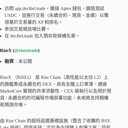
訪問 app.decibel.trade，連接 Aptos 錢包，鑄造測試
USDC，並進行交易（永續合約、現貨、金庫）以獲
得基於交易量的 XP 和排名。
參加交易競技場比賽。
在 decibel.trade 加入預存款候補名單。
RiseX (
@risextrade
)
融資
：未公開
RiseX （RISEx） 是 Rise Chain（高性能以太坊 L2）上
的旗艦集成永續合約 DEX，具有全鏈上訂單簿、通過
MarketCore 實現的共享流動性、CEX 級執行以及用於現
貨 / 永續合約的可編程市場部署功能，未來將支持期權
和預測市場。
由 Rise Chain 的超低延遲基礎設施（整合了收購的 BSX
Labs 技術）提供支持；定位為全球鏈上市場之家；目前