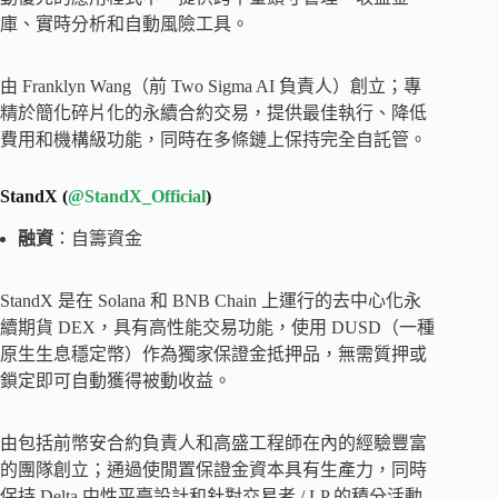
庫、實時分析和自動風險工具。
由 Franklyn Wang（前 Two Sigma AI 負責人）創立；專
精於簡化碎片化的永續合約交易，提供最佳執行、降低
費用和機構級功能，同時在多條鏈上保持完全自託管。
StandX (
@StandX_Official
)
融資
：自籌資金
StandX 是在 Solana 和 BNB Chain 上運行的去中心化永
續期貨 DEX，具有高性能交易功能，使用 DUSD（一種
原生生息穩定幣）作為獨家保證金抵押品，無需質押或
鎖定即可自動獲得被動收益。
由包括前幣安合約負責人和高盛工程師在內的經驗豐富
的團隊創立；通過使閒置保證金資本具有生產力，同時
保持 Delta 中性平臺設計和針對交易者 / LP 的積分活動