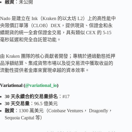
融資
：未公開
Nado 是建立在 Ink（Kraken 的以太坊 L2）上的高性能中
央限價訂單簿（CLOB）DEX，提供現貨、保證金和永
續期貨的統一全倉保證金交易，具有類似 CEX 的 5-15
毫秒延遲和完全自託管功能。
由 Kraken 團隊的核心貢獻者開發；專精於通過動態抵押
品淨額結算、集成貨幣市場以及從交易流中獲取收益的
流動性提供者金庫來實現卓越的資本效率。
Variational (
@variational_io
)
30 天永續合約交易量排名
：#17
30 天交易量
：96.5 億美元
融資
：1300 萬美元（Coinbase Ventures， Dragonfly，
Sequoia Capital 等）