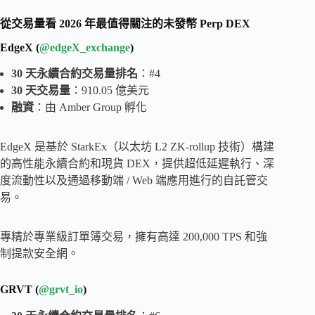
從交易量看 2026 年最值得關注的未發幣 Perp DEX
EdgeX (
@edgeX_exchange
)
30 天永續合約交易量排名
：#4
30 天交易量
：910.05 億美元
融資
：由 Amber Group 孵化
EdgeX 是基於 StarkEx（以太坊 L2 ZK-rollup 技術）構建
的高性能永續合約和現貨 DEX，提供超低延遲執行、深
度流動性以及通過移動端 / Web 端應用進行的自託管交
易。
專精於專業級訂單簿交易，擁有高達 200,000 TPS 和強
制提款安全網。
GRVT (
@grvt_io
)