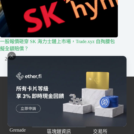
一股報價砸穿 SK 海力士鏈上市場，Trade.xyz 自掏腰包
擬全額賠償？
2026/07/29
我們深耕台灣區塊鏈行業，擁有最活躍的社群，提供
區塊鏈相關一站式服務。
Grenade
區塊鏈資訊
交易所