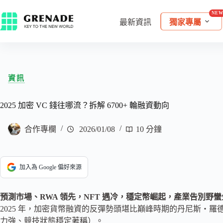
最新資訊
獨家專屬
資訊
2025 加密 VC 錢往哪流？拆解 6700+ 輪融資動向
合作專欄
2026/01/08
10 分鐘
加入為 Google 偏好來源
預測市場、RWA 領先，NFT 遇冷，穩定幣崛起，產業告別野
2025 年，加密貨幣融資的反彈勢頭堪比巔峰時期的丹尼斯・羅德曼（
力強、競技狀態穩定著稱）。