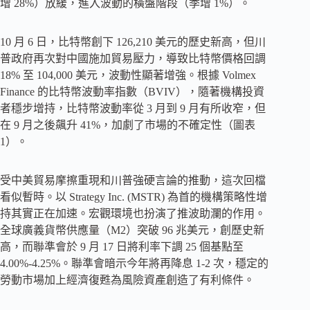
增 28%）放緩，進入波動的橫盤階段（季增 1%）。
10 月 6 日，比特幣創下 126,210 美元的歷史新高，但川
普政府再次對中國施加貿易壓力，導致比特幣價格回調
18% 至 104,000 美元，波動性顯著增強。根據 Volmex
Finance 的比特幣波動率指數（BVIV），隨著機構投資
者穩步增持，比特幣波動率從 3 月到 9 月有所收窄，但
在 9 月之後飆升 41%，加劇了市場的不確定性（圖表
1）。
受中美貿易摩擦重現和川普強硬言論的推動，這次回檔
看似暫時。以 Strategy Inc. (MSTR) 為首的機構策略性增
持其實正在加速。宏觀環境也扮演了推波助瀾的作用。
全球廣義貨幣供應量（M2）突破 96 兆美元，創歷史新
高，而聯準會於 9 月 17 日將利率下調 25 個基點至
4.00%-4.25%。聯準會暗示今年將再降息 1-2 次，穩定的
勞動市場加上經濟復甦為風險資產創造了有利條件。