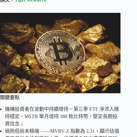
關鍵要點
機構投資者在波動中持續增持－第三季 ETF 淨流入維
持穩定，MSTR 單月增持 388 枚比特幣，堅定長期投
資信念；
過熱但尚未極端 ——MVRV-Z 指數為 2.31，顯示估值