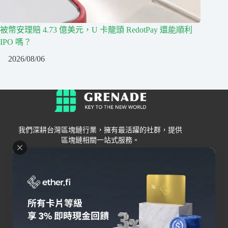
被幣安理賠 4.73 億美元，U 卡龍頭 RedotPay 還能順利
IPO 嗎？
2026/08/06
我們深耕台灣區塊鏈行業，擁有最活躍的社群，提供
區塊鏈相關一站式服務。
Grenade
區塊鏈資訊
交易所
關於我們
新手
幣安
聯絡我們
Bybit
錢包
OKX
加密卡