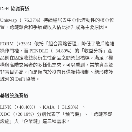
DeFi 協議賽道
Uniswap（+76.37%）持續穩居去中心化流動性的核心位
置，跨鏈聚合和手續費收入佔比提升成為主要原因。
FORM（+35%）依托「組合策略管理」降低了散戶複雜
操作門檻，而 PENDLE（+34.89%）的「收益分拆」產
品則在固定收益與衍生性商品之間架起橋樑，滿足了機
構與高階交易者的多樣化需求。可以看到，當前資金並
非盲目追高，而是傾向於投向具備獨特機制、能形成護
城河的 DeFi 協議。
基礎設施賽道
LINK（+40.46%）、KAIA（+31.93%）、
XDC（+20.19%）分別代表了「預言機」、「跨鏈基礎
設施」與「企業鏈」這三種需求。