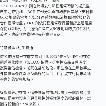
BCH（+48.27%）、XLM（+44.49%）、
TRX（+31.18%）則在跨境支付和穩定幣轉帳的場景重
啟中迎來復甦。 BCH 在部分新興市場依舊是線下支付和
OTC 場景的常客；XLM 憑藉與國際清算和匯款服務的
合作獲得增量；TRX 則依托穩定幣發行量和鏈上活躍度
保持資金吸引力。這類資產在大盤波動時的抗跌性相對
較強，也較容易獲得中長期資金青睞。
特殊敘事 / 衍生賽道
SPX 的強勢已在前文提到，但類似 HBAR、INJ 也在憑
藉差異化敘事（如 DAG 架構、衍生性商品交易深度）
獲得重估機會。尤其在當前階段，那些能在主流敘事之
外提供額外風險收益曲線的項目，往往能在行情末段獲
得意外的資金加持。
從整體表現來看，這些賽道的補漲印證了一個趨勢：資
金正從主力資產向更具彈性與板塊深度的標的遷移，試
圖尋找新的 alpha 來源。