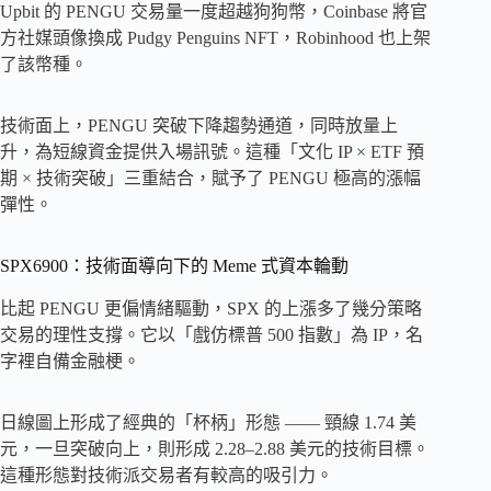
Upbit 的 PENGU 交易量一度超越狗狗幣，Coinbase 將官
方社媒頭像換成 Pudgy Penguins NFT，Robinhood 也上架
了該幣種。
技術面上，PENGU 突破下降趨勢通道，同時放量上
升，為短線資金提供入場訊號。這種「文化 IP × ETF 預
期 × 技術突破」三重結合，賦予了 PENGU 極高的漲幅
彈性。
SPX6900：技術面導向下的 Meme 式資本輪動
比起 PENGU 更偏情緒驅動，SPX 的上漲多了幾分策略
交易的理性支撐。它以「戲仿標普 500 指數」為 IP，名
字裡自備金融梗。
日線圖上形成了經典的「杯柄」形態 —— 頸線 1.74 美
元，一旦突破向上，則形成 2.28–2.88 美元的技術目標。
這種形態對技術派交易者有較高的吸引力。