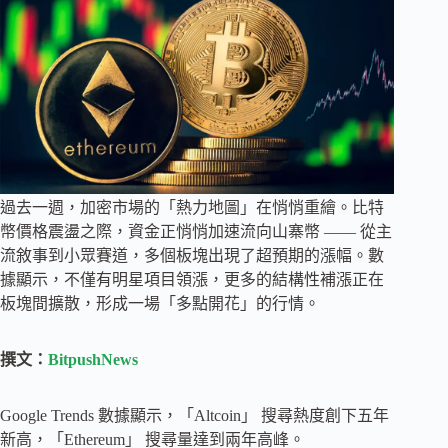
過去一週，加密市場的「熱力地圖」在悄悄重繪。比特
幣價格震盪之際，資金正悄悄加速流向山寨幣 —— 從主
流敘事到小眾賽道，多個板塊出現了超預期的漲幅。數
據顯示，不僅有明星項目領漲，更多的結構性補漲正在
板塊間擴散，形成一場「多點開花」的行情。
撰文：
BitpushNews
Google Trends 數據顯示，「Altcoin」 搜尋熱度創下五年
新高，「Ethereum」 搜尋量達到兩年高峰。