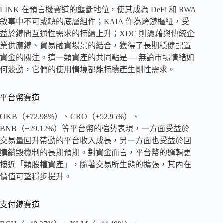
LINK 在預言機賽道的壟斷地位，使其成為 DeFi 和 RWA
敘事中不可或缺的底層組件；KAIA 作為跨鏈樞紐，受
益於鏈間互通性需求的持續上升；XDC 則憑藉與傳統企
業供應鏈、貿易融資場景的結合，獲得了長期穩健配置
資金的關注。這一類資產的共同點是──無論市場情緒如
何波動，它們的使用情境都能持續產生剛性需求。
平台幣賽道
OKB（+72.98%）、CRO（+52.95%）、
BNB（+29.12%）等平台幣的強勢表現，一方面受益於
交易量回升帶動的平台收入成長，另一方面也受益於回
購銷毀機制的長期預期。對資金而言，平台幣的邏輯更
接近「類股權資產」，隨著交易所生態的擴張，其內在
價值可望穩步提升。
支付鏈賽道