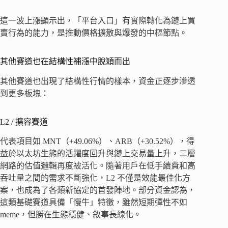
這一波上漲顯示出，「平台入口」有實際轉化為鏈上買
賣行為的能力，是推動價格擴散與爆發的中樞節點。
其他賽道也在結構性補漲中脫穎而出
其他賽道也出現了結構性行情的樣本，資金正逐步滲透
到更多板塊：
L2 / 擴容賽道
代表項目如 MNT（+49.06%）、ARB（+30.52%），得
益於以太坊生態的活躍度回升與鏈上交易量上升，二層
網路的估值邏輯再度被活化。隨著用戶在低手續費和高
吞吐量之間的需求不斷強化，L2 不僅是效能最佳化方
案，也成為了各類新協定的首發陣地。部分資金認為，
這類基礎賽道具備「慢牛」特徵，雖然短期彈性不如
meme，但勝在生態穩健、敘事長線化。