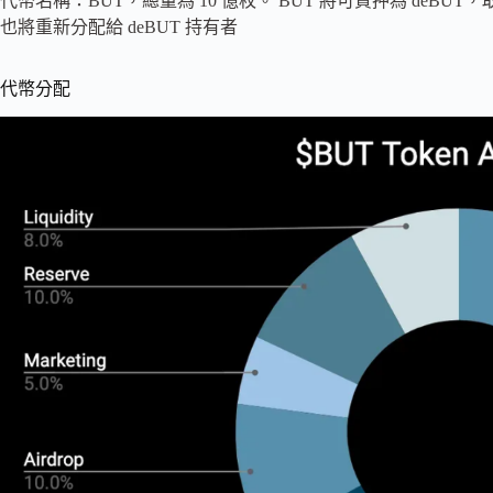
代幣名稱：BUT，總量為 10 億枚。 BUT 將可質押為 deB
也將重新分配給 deBUT 持有者
代幣分配