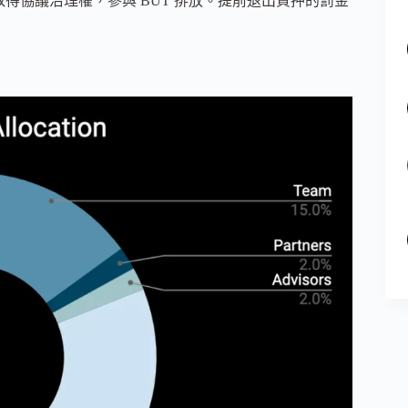
UT，取得協議治理權，參與 BUT 排放。提前退出質押的罰金