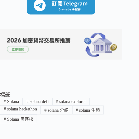
標籤
#
Solana
#
solana defi
#
solana explorer
#
solana hackathon
#
solana 介紹
#
solana 生態
#
Solana 黑客松