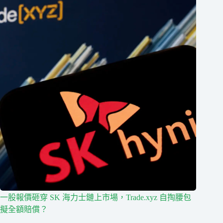
一股報價砸穿 SK 海力士鏈上市場，Trade.xyz 自掏腰包
擬全額賠償？