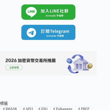
標籤
#
$MASK
#
API3
#
IDO
#
Polkastarter
#
PREP