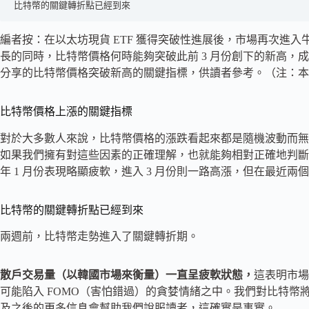
比特幣的關鍵轉折點已經到來
編者按：在以太坊現貨 ETF 獲得突破性進展後，市場再次進入
長的同時，比特幣價格何時能夠突破此前 3 月份創下的新高，成為很多
分享的比特幣價格突破新高的關鍵指標，供讀者參考。（注：本文僅為 
比特幣價格上漲的關鍵指標
對於大多數人來說，比特幣價格的漲跌看起來都是隨機波動而無
如果我們擁有對這些因素的正確理解，也就能夠相對正確地判斷
年 1 月份表現略顯疲軟，進入 3 月份則一路高漲，但在最近
比特幣的關鍵轉折點已經到來
兩週前，比特幣走勢進入了關鍵轉折期。
散戶交易量（以韓國市場來衡量）一直呈疲軟狀態，
這表明市場
可能陷入 FOMO（害怕錯過）的貪婪情緒之中。我們對比特
及之後的更多信息會幫助我們說服讀者，這確實是事實。