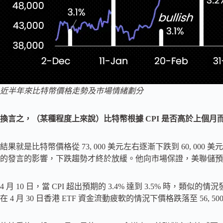
近半年來比特幣價格走勢及市場情緒劃分
換言之，（某種程度上來說）比特幣根據 CPI 是否高於上個月而
結果就是比特幣價格從 73, 000 美元左右逐漸下跌到 60, 000
的發言的影響，下跌趨勢才終於放緩。他向市場保證，美聯儲預計 
4 月 10 日，當 CPI 超出預期的 3.4% 達到 3.5% 時，類似的
在 4 月 30 日香港 ETF 資金流動疲軟的情況下價格跌落至 56, 5