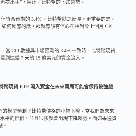
爾 “再次出手”，阻止了比特幣的下跌趨勢。
5% ），但符合預期的 3.4% ，比特幣隨之反彈。更重要的是，
I 如何反應的話，那就應該有信心在相對於上個月 CPI
 天左右），當 CPI 數據與市場預測的 3.4% 一致時，比特幣現貨
經看到連續 7 天約 15 億美元的資金流入。
計比特幣現貨 ETF 流入資金在未來兩周可能會保持較強態
，我們的模型預測了比特幣價格的小幅下降。當我們為未來
水平的徘徊，並且很快就會出現下降趨勢。而如果通貨
點。