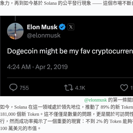
象力，再到如今基於 Solana 的公平發行現象 —— 這個市場不
@elonmusk
的第一條關於
如今，Solana 在這一領域處於領先地位，推動了 89% 的新 Tok
181,000 個新 Token。這不僅僅是數量的問題，更是關於可訪
行，然而成功率揭示了一個重要的現實：不到 2% 的 Token 能夠在 Ra
100 萬美元的市值。