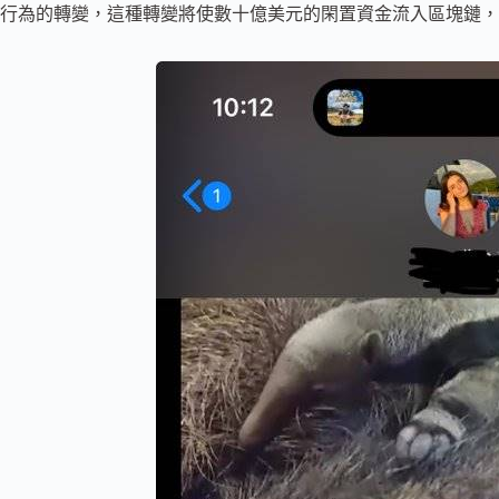
行為的轉變，這種轉變將使數十億美元的閑置資金流入區塊鏈，