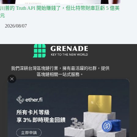
川普的 Truth API 開始賺錢了，但比特幣財庫巨虧 5 億美
元
2026/08/07
我們深耕台灣區塊鏈行業，擁有最活躍的社群，提供
區塊鏈相關一站式服務。
Grenade
區塊鏈資訊
交易所
關於我們
新手
幣安
聯絡我們
Bybit
錢包
OKX
加密卡
HOYA BIT
AI
Pionex