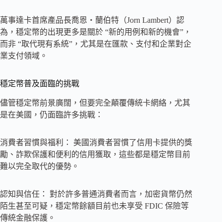
萬事達卡首席產品長喬恩・蘭伯特（Jorn Lambert）認
為，穩定幣的出現更多是關於 “新的用例和新的機會”，
而非 “取代現有系統”，尤其是在匯款、支付和企業對企
業支付領域。
穩定幣普及面臨的挑戰
儘管穩定幣前景廣闊，但要完全顛覆傳統卡網絡，尤其
是在美國，仍面臨許多挑戰：
消費者習慣與福利： 美國消費者習慣了信用卡提供的獎
勵、詐欺保護和便利的信用獲取，這些都是穩定幣目前
難以完全取代的優勢。
認知與信任： 對於許多普通消費者而言，加密貨幣仍然
陌生甚至可疑，穩定幣餘額目前也未享受 FDIC 保險等
傳統金融保護。