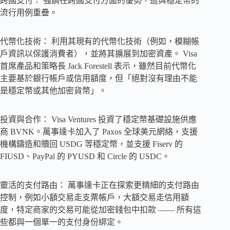
跨國支付： 強調在跨國支付方面的優勢，這與穩定幣的
流行用例重疊。
代幣化技術： 利用其現有的代幣化技術（例如，模糊帳
戶資訊以保護消費者），並將其擴展到加密資產。 Visa
首席產品和策略長 Jack Forestell 表示，雖然目前代幣化
主要基於銀行帳戶或信用額度，但「絕對沒有理由不能
是穩定幣或其他加密貨幣」。
投資與合作： Visa Ventures 投資了穩定幣基礎設施供應
商 BVNK。萬事達卡加入了 Paxos 全球美元網絡，支援
機構鑄造和贖回 USDG 等穩定幣，並支援 Fiserv 的
FIUSD、PayPal 的 PYUSD 和 Circle 的 USDC。
靈活的支付路由： 萬事達卡正在探索更精細的支付路由
控制，例如小額交易走支票帳戶，大額交易走信用額
度，特定商家的交易可能從加密錢包中扣款 —— 所有這
些都與一個單一的支付身份綁定。