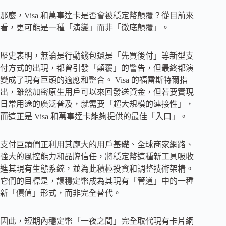
那麼，Visa 和萬事達卡是否會被穩定幣顛覆？從目前來
看，更可能是一種「演變」而非「徹底顛覆」。
歷史表明，無論是行動錢包還是「先買後付」等新型支
付方式的出現，都曾引發「顛覆」的警告，但最終都演
變成了現有巨頭的適應和整合。 Visa 的福雷斯特爾指
出，雖然加密原生用戶可以來回發送資金，但若要實現
日常用途的廣泛普及，就需要「超大規模的連接性」，
而這正是 Visa 和萬事達卡能夠提供的最佳「入口」。
支付巨頭們正利用其龐大的用戶基礎、全球商家網路、
強大的風控能力和品牌信任，將穩定幣這種新工具吸收
進其現有生態系統，並為此積極投資和調整技術架構。
它們的目標是，讓穩定幣成為其現有「管道」中的一種
新「價值」形式，而非完全替代。
因此，短期內穩定幣「一夜之間」完全取代現有卡片網