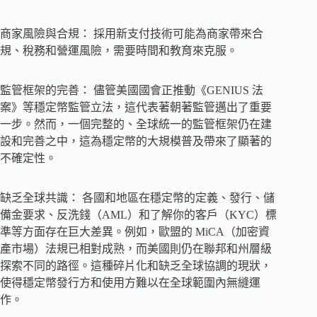
商家風險與合規： 採用新支付技術可能為商家帶來合
規、稅務和營運風險，需要時間和教育來克服。
監管框架的完善： 儘管美國國會正推動《GENIUS 法
案》等穩定幣監管立法，這代表著朝著監管邁出了重要
一步。然而，一個完整的、全球統一的監管框架仍在建
設和完善之中，這為穩定幣的大規模普及帶來了顯著的
不確定性。
缺乏全球共識： 各國和地區在穩定幣的定義、發行、儲
備金要求、反洗錢（AML）和了解你的客戶（KYC）標
準等方面存在巨大差異。例如，歐盟的 MiCA（加密資
產市場）法規已相對成熟，而美國則仍在聯邦和州層級
探索不同的路徑。這種碎片化和缺乏全球協調的現狀，
使得穩定幣發行方和使用方難以在全球範圍內無縫運
作。