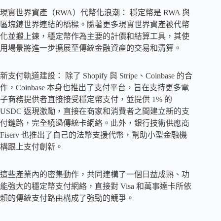
現實世界資產（RWA）代幣化浪潮： 穩定幣是 RWA 與
區塊鏈世界連結的橋樑。隨著更多現實世界資產被代幣
化並搬上鍊，穩定幣作為主要的計價和結算工具，其使
用場景將進一步擴展至傳統金融資產的交易和清算。
新支付軌道建設： 除了 Shopify 與 Stripe、Coinbase 的合
作，Coinbase 本身也推出了支付平台，旨在支持更多電
子商務提供者直接接受穩定幣支付，並提供 1% 的
USDC 返現激勵，直接在商家和消費者之間建立新的支
付鏈路，完全繞過傳統卡網絡。此外，銀行技術供應商
Fiserv 也推出了自己的法幣支援代幣，幫助小型金融機
構跟上支付創新。
這些產業內的密集動作，共同建構了一個日益成熟、功
能強大的穩定幣支付網絡，直接對 Visa 和萬事達卡所依
賴的傳統支付路由構成了強勁的競爭。