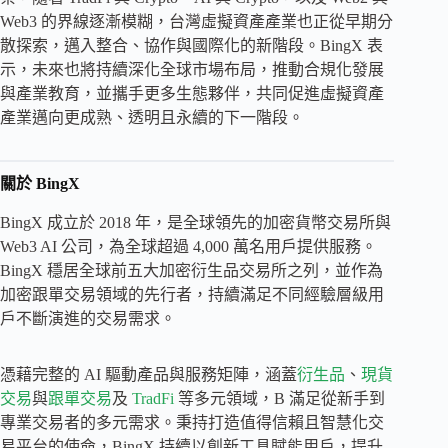
Web3 的界線逐漸模糊，台灣虛擬資產產業也正從早期分
散探索，邁入整合、協作與國際化的新階段。BingX 表
示，未來也將持續深化全球市場布局，推動合規化發展
與產業教育，並攜手更多生態夥伴，共同促進虛擬資產
產業邁向更成熟、透明且永續的下一階段。
關於 BingX
BingX 成立於 2018 年，是全球領先的加密貨幣交易所與
Web3 AI 公司，為全球超過 4,000 萬名用戶提供服務。
BingX 穩居全球前五大加密衍生品交易所之列，並作為
加密跟單交易領域的先行者，持續滿足不同經驗層級用
戶不斷演進的交易需求。
憑藉完整的 AI 驅動產品與服務矩陣，涵蓋
衍生品
、
現貨
交易
與
跟單交易
及
TradFi
等多元領域，B 滿足從新手到
專業交易者的多元需求。秉持打造值得信賴且智慧化交
易平台的使命，BingX 持續以創新工具賦能用戶，提升