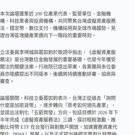
本次論壇匯集近 200 位產業代表、監管單位、金融機
構、科技業者與投資機構，共同聚焦台灣虛擬資產服務
法、穩定幣、數位支付、機構採用與全球市場趨勢，見
證台灣區塊鏈產業邁向下一階段的重要時刻。
立法委員李坤城與葛如鈞於致詞中指出，《虛擬資產服
務法》是台灣數位金融發展的重要基礎，也是今年備受
關注的關鍵法案。行政院已提出草案，各黨團與多位委
員亦陸續提出不同版本，後續將持續推動排審、協商與
審查。
論壇期間，科技立委葛如鈞表示，台灣正從過去「詢問
什麼是加密貨幣」，逐步轉向「思考如何領先產業」，
並提出法制化「五箭齊發」方向，包括目標於 2026 年下
半年完成《虛擬資產服務法》三讀、探討租稅激勵、推
動比特幣 ETF 在台發行與對散戶開放、加速實務資產代
幣化（RWA）發展，以及正式提出將穩定幣與比特幣納