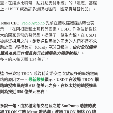
重，在繼承比特幣「點對點支付系統」的「遺志」基礎
上，USDT 成為許多通膨地區的「國家貨幣替代品」。
Tether CEO
Paolo Ardoino
先前在接收媒體採訪時也表
示：「在阿根廷和土耳其等國家，USDT 作為波動性較
大的國家貨幣的替代品，提供了一條生命線。在 USDT
被廣泛採用之前，飽受通膨困擾的國家的人們不得不求
助於黑市獲得美元（Odaily 星球日報註
：由於全球經濟
體系為美元計價且美元抗通脹能力相對較強）
。
多。的人每天賺 1.34 美元。
這也是波場 TRON 成為穩定幣交易次數最多的區塊鏈網
路的原因之一。
最新數據
顯示，USDT 在波場 TRON 網
路總授權量高達 618 億美元之多，在以太坊的總授權量
則為接近 550 億美元左右。
多說一句，由於穩定幣交易及之前 SunPump 助推的波
場 TRON 生態 Meme 幣熱潮，波場 TRON 網絡 Q3 總