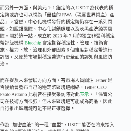
而另外一方面，與美元 1: 1 錨定的以 USDT 為代表的穩
定幣或許也可以視為「最佳的 RWA（現實世界資產）產
品」。當然，中心化機構發行的穩定幣仍存在一系列問
題，如脫錨風險、中心化封鎖處理以及灰黑產洗錢等風
險。關於這一點，成立於 2023 年 7 月的獨立非營利穩定
幣評級機構
Bluechip
會定期從穩定性、管理、技術實
施、權力下放、治理和外部因素 6 個維度對穩定幣進行
評級，又便於市場對穩定幣進行更全面的認知與風險防
治。
而在提及未來發展方向方面，有市場人員關注 Tether 是
否後續會發布自己的穩定幣區塊鏈網絡，Tether CEO
Paolo Ardoino 此前曾在接受采訪時對此
表示
，「儘管公
司在技術方面很強，但未來區塊鏈可能成為商品，因此
自行推出區塊鏈可能不是正確選擇
。
作為 “加密血液” 的一種 “血型”，USDT 能否在將來接入