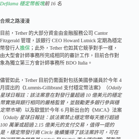
Defilama 穩定幣板塊
前 16 名
合規之路漫漫
目前，Tether 的大部分資金由金融服務公司 Cantor
Fitzgerald 管理，該銀行 CEO Howard Lutnick 定期為穩定
幣發行人
擔保
；此外，Tether 也如其它競爭對手一樣，
由大型會計師事務所完成相同的審計工作，目前合作對
象為獨立第三方會計師事務所 BDO Italia。
儘管如此，Tether 目前仍需面對包括美國參議員於今年 4
月提出的《Lummis-Gillibrand 支付穩定幣法案》（
Odaily
星球日報註：該法案意在對發行量超過 10 億美元的穩定
幣實施與銀行相同的嚴格監管，並鼓勵更多銀行參與穩
定幣市場
）以及歐盟於今年 6 月新出台的《MiCA》法案
（
Odaily 星球日報註：該法案禁止穩定幣每天進行超過
100 萬筆或超過 2.15 億美元的支付交易，值得一提的
是，穩定幣發行商 Circle 後續獲得了該法案許可，可在