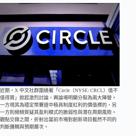
近期，X 中文社群圍繞著「Circle（NYSE: CRCL）值不
值得買」掀起激烈討論，輿論場明顯分裂為兩大陣營。
一方視其為穩定幣賽道中極具制度紅利的價值標的，另
一方則頻頻質疑其盈利模式的脆弱性與潛在周期風險。
觀點交鋒之間，折射出當前市場對創新項目截然不同的
判斷邏輯與預期層次。