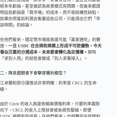
經多年虧損，甚至被認為商業模式有問題，但後來都證
明這些虧損是「買市場」的成本，而不是結構性缺陷。
如果你用當前利潤去衡量這些公司，只能得出它們「早
該倒閉」的結論。
在他們看來，穩定幣市場是高度可能「贏家通吃」的賽
道，
一旦 USDC 在合規和規模上形成不可逆優勢，今天
看似沉重的分潤成本，未來都會轉化為定價權。
那時
「求別人用」的狀態會變成「別人求著接入」。
二、降息週期會不會擊穿獲利模型？
江卓爾和部分謹慎派非常明確：利率是 CRCL 的生命
線。
由於 Circle 的收入高度依賴美債殖利率，只要利率趨勢
向下，CRCL 的收入上限就會被系統性壓縮。即便
USDC 規模有所成長，在他們看來，也很難完全抵銷利