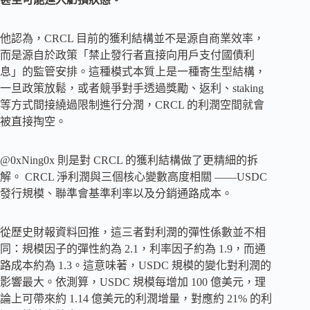
他認為，CRCL 目前的獲利結構並不是源自商業效率，
而是源自於政策「禁止發行者直接向用戶支付國債利
息」的監管安排。這種模式本質上是一種寄生型結構，
一旦政策放鬆，或者競爭對手透過獎勵、返利、staking
等方式間接繞過限制進行分潤，CRCL 的利潤空間就會
被直接掏空。
@0xNing0x 則是對 CRCL 的獲利結構做了更精細的拆
解。 CRCL 淨利潤與三個核心變數高度相關 ——USDC
發行規模、聯準會基準利率以及分銷通路成本。
從歷史財報資料回推，這三者對利潤的彈性係數並不相
同：規模因子的彈性約為 2.1，利率因子約為 1.9，而通
路成本約為 1.3。這意味著，USDC 規模的變化對利潤的
影響最大。依測算，USDC 規模每增加 100 億美元，理
論上可帶來約 1.14 億美元的利潤增量，對應約 21% 的利