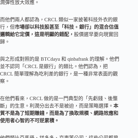
潤彈性放大效應。
而他們兩人都認為，CRCL 類似一家披著科技外衣的銀
行，但
市場卻以科技股甚至「科技 + 銀行」的混合估值
邏輯給它定價，這是明顯的錯配，
股價遲早要向現實回
歸。
與之形成對照的是 BTCdayu 和 qinbafrank 的理解。他們
並不認同「CRCL 是銀行」的類比。他們認為，把
CRCL 簡單理解為吃利差的銀行，是一種非常表面的觀
察。
在他們看來，CRCL 做的是一門典型的「先虧錢、後壟
斷」的生意。利潤分出去不是被迫，而是策略選擇。
本
質不是為了短期賺錢，而是為了換取規模、網路效應和
使用者心智的不可逆累積。
他們類比亞馬遜、拼多多、京東等公司：這些公司都曾