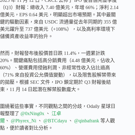
2025 年 11 月 12 日，CRCL 公佈了 IPO 後首個完整季度
（Q3）財報：總收入 7.40 億美元，年增 66%；淨利 2.14
億美元，EPS 0.64 美元，明顯超出市場預期。其中最關
鍵的驅動因素，來自 USDC 流通量從去年同期的 355 億
美元躍升至 737 億美元（+108%），以及高利率環境下
儲備資產收益率的抬升。
然而，財報發布後股價首日跌 11.4%，一週累計跌
20%。關鍵痛點包括高分銷費用（4.48 億美元，佔收入
60%）、營運費用侵蝕利潤、非經常性收入佔比過高
（71% 來自投資公允價值變動），以及限售股解禁帶來
的拋壓。根據 SEC 文件，IPO 鎖定期於 Q3 財報後結
束，11 月 14 日起潛在解禁股數龐大。
圍繞著這些事實，不同觀點之間的分歧，Odaily 星球日
報整理了
@0xNing0x
、
江卓
爾
、
@Phyrex_Ni
、
@BTCdayu
、
@qinbafrank
等人觀
點，便於讀者對比分析。