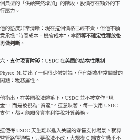
個典型的「供給突然增加」的階段，股價存在額外的下
行壓力。
他的態度非常清晰：現在這個價格已經不貴，但他不願
意承擔 “時間成本 + 機會成本”，寧願
等不確定性釋放後
再做判斷
。
六、支付現實障礙：USDC 在美國的結構性限制
Phyrex_Ni 提出了一個很少被討論，但他認為非常關鍵的
問題：稅務屬性。
他指出，在美國稅法體系下，USDC 並不被當作 “現
金”，而是被視為 “資產”。這意味著，每一次用 USDC
支付，都可能觸發資本利得稅計算義務。
這使得 USDC 天生難以進入美國的零售支付場景。就算
監管路徑通暢，只要稅法不改，大規模 C 端支付幾乎不