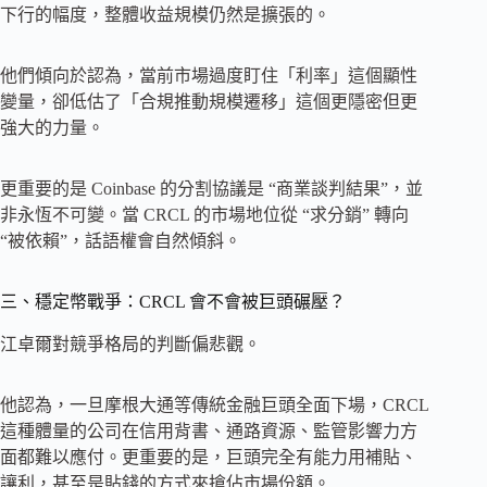
下行的幅度，整體收益規模仍然是擴張的。
他們傾向於認為，當前市場過度盯住「利率」這個顯性
變量，卻低估了「合規推動規模遷移」這個更隱密但更
強大的力量。
更重要的是 Coinbase 的分割協議是 “商業談判結果”，並
非永恆不可變。當 CRCL 的市場地位從 “求分銷” 轉向
“被依賴”，話語權會自然傾斜。
三、穩定幣戰爭：CRCL 會不會被巨頭碾壓？
江卓爾對競爭格局的判斷偏悲觀。
他認為，一旦摩根大通等傳統金融巨頭全面下場，CRCL
這種體量的公司在信用背書、通路資源、監管影響力方
面都難以應付。更重要的是，巨頭完全有能力用補貼、
讓利，甚至是貼錢的方式來搶佔市場份額。