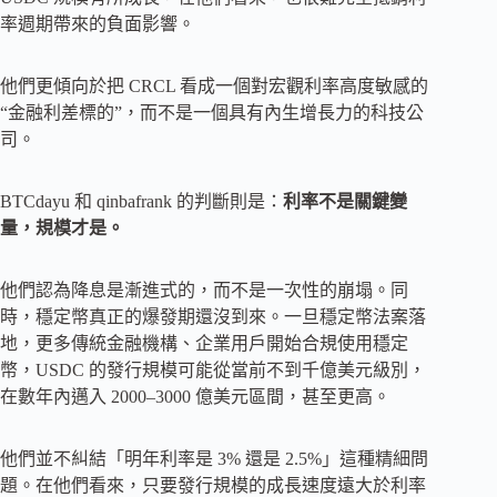
率週期帶來的負面影響。
他們更傾向於把 CRCL 看成一個對宏觀利率高度敏感的
“金融利差標的”，而不是一個具有內生增長力的科技公
司。
BTCdayu 和 qinbafrank 的判斷則是：
利率不是關鍵變
量，規模才是。
他們認為降息是漸進式的，而不是一次性的崩塌。同
時，穩定幣真正的爆發期還沒到來。一旦穩定幣法案落
地，更多傳統金融機構、企業用戶開始合規使用穩定
幣，USDC 的發行規模可能從當前不到千億美元級別，
在數年內邁入 2000–3000 億美元區間，甚至更高。
他們並不糾結「明年利率是 3% 還是 2.5%」這種精細問
題。在他們看來，只要發行規模的成長速度遠大於利率