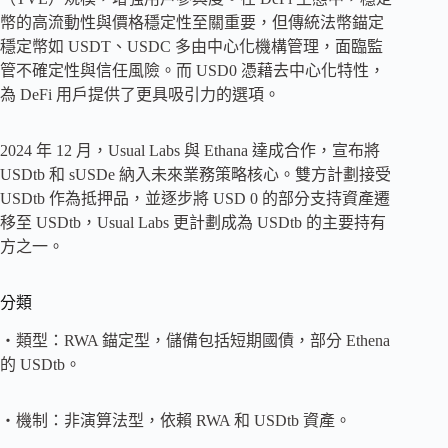
幣的高流動性與價格穩定性至關重要，但傳統法幣錨定
穩定幣如 USDT、USDC 多由中心化機構管理，面臨監
管不確定性與信任風險。而 USD0 憑藉去中心化特性，
為 DeFi 用戶提供了更具吸引力的選項。
2024 年 12 月，Usual Labs 與 Ethana 達成合作，宣布將
USDtb 和 sUSDe 納入未來業務策略核心。雙方計劃接受
USDtb 作為抵押品，並逐步將 USD 0 的部分支持資產遷
移至 USDtb，Usual Labs 更計劃成為 USDtb 的主要持有
方之一。
分類
・類型：RWA 錨定型，儲備包括短期國債，部分 Ethena
的 USDtb。
・機制：非演算法型，依賴 RWA 和 USDtb 資產。