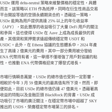
USDe 運用 delta-neutral 策略來維繫價格的穩定性，具體
而言，該策略以 ETH 作為抵押，同時在衍生性商品交易
平台開設等值的空頭永續期貨合約。憑藉這一策略，
USDe 能夠為用戶提供高達 25% 以上的年化收益率
（APY），如此豐厚的收益吸引了大量 DeFi 用戶的關注
和參與。這也使得 USDe 在 Aave 上成為成長最快的資
產，其借貸和質押需求遠超傳統穩定幣 USDT 和
USDC。此外，在 Ethena 協議的生態體系中，2024 年產
生了高達 2 億美元的費用，其中一部分費用被分發給
ENA 代幣持有者，這一舉措不僅增強了用戶對協議的粘
性，也推動 ENA 代幣價格迎來了爆發式增長。
市場行情瞬息萬變，USDe 的總市值也受到一定影響，
相較於今年 3 月 59 億美元的最高值有所下滑。然而，即
便如此，目前 USDe 的總市值仍達 47 億美元。憑藉著高
收益的特點以及金融巨頭 BlackRock 的背書，USDe 成
功吸引了市場的廣泛關注，在穩定幣市場中超越了 SKY
推出的 USDS，榮膺穩定幣市場第三的排名。