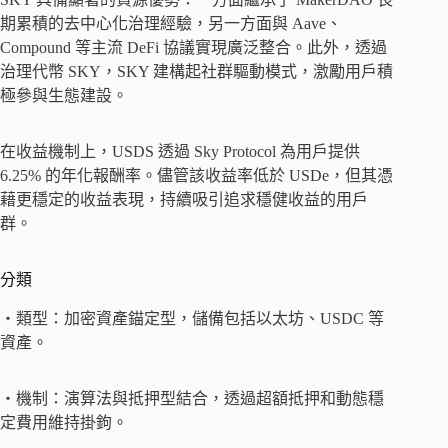
期累積的去中心化治理經驗，另一方面與 Aave、
Compound 等主流 DeFi 協議實現廣泛整合。此外，透過
治理代幣 SKY，SKY 建構起社群驅動模式，激勵用戶積
極參與生態建設。
在收益機制上，USDS 透過 Sky Protocol 為用戶提供
6.25% 的年化報酬率。儘管該收益率低於 USDe，但其憑
藉更穩定的收益表現，持續吸引追求穩健收益的用戶
群。
分類
・類型：加密資產錨定型，儲備包括以太坊、USDC 等
資產。
・機制：演算法與抵押型結合，透過超額抵押和動態穩
定費用維持掛鉤。