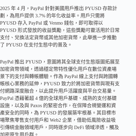
2025 年 4 月，PayPal 針對美國用戶推出 PYUSD 存款計
劃，為用戶提供 3.7% 的年化收益率。用戶只需將
PYUSD 存入 PayPal 或 Venmo 錢包，即可取得以
PYUSD 形式發放的收益獎勵，這些獎勵可靈活用於日常
支付、兌換法定貨幣或其他加密貨幣，此舉進一步推動
了 PYUSD 在支付生態中的普及。
PayPal 推出 PYUSD，意圖將其全球支付生態版圖拓展至
加密貨幣領域，透過穩定幣特性優化用戶在數位資產場
景下的支付與轉帳體驗。作為 PayPal 線上支付與跨國轉
帳核心業務的延伸，PYUSD 致力於將加密貨幣與現有支
付網路深度融合，以此提升用戶活躍度與平台交易量。
PayPal 憑藉著超 4 億的全球用戶基礎、成熟的支付基礎
設施，以及與 Paxos 的緊密合作，在保障合規營運和資
產安全的同時，為 PYUSD 的發展築牢根基。其目標市
場聚焦零售支付用戶和 Web2 企業，借助低風險收益吸
引傳統金融領域用戶，同時逐步向 DeFi 領域滲透，觸及
加密原生用戶群。