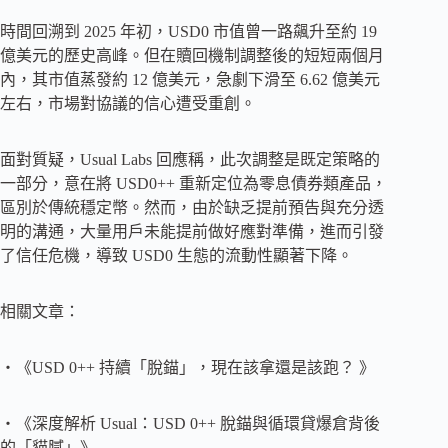
時間回溯到 2025 年初，USD0 市值曾一路飆升至約 19
億美元的歷史高峰。但在贖回機制調整後的短短兩個月
內，其市值蒸發約 12 億美元，急劇下滑至 6.62 億美元
左右，市場對協議的信心遭受重創。
面對質疑，Usual Labs 回應稱，此次調整是既定策略的
一部分，意在將 USD0++ 重新定位為零息債券類產品，
區別於傳統穩定幣。然而，由於缺乏提前預告與充分透
明的溝通，大量用戶未能提前做好應對準備，進而引發
了信任危機，導致 USD0 生態的流動性顯著下降。
相關文章：
・《USD 0++ 持續「脫錨」，現在該拿還是該跑？ 》
・《深度解析 Usual：USD 0++ 脫錨與循環貸爆倉背後
的「貓膩」》