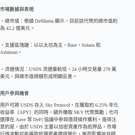
市場數據與表現
・總市值：根據 Defillama 顯示，目前該代幣的總市值約
為 42.2 億美元。
・支援區塊鏈：以以太坊為主，Base，Solana 和
Arbitrum。
・流通情況：USDS 流通量較低，24 小時交易量 278 萬
美元，與總市值規模形成明顯反差。
用戶參與機會
用戶可將 USDS 存入 Sky Protocol，在獲取約 6.25% 年化
收益率（APY）的同時，額外賺取 SKY 代幣獎勵；也可
選擇在 Aave 等 DeFi 協議中參與借貸操作獲利。值得注
意的是，由於 USDS 主要以加密資產作為抵押品，市場
行情波動可能導致抵押資產價值變化，進而影響收益穩