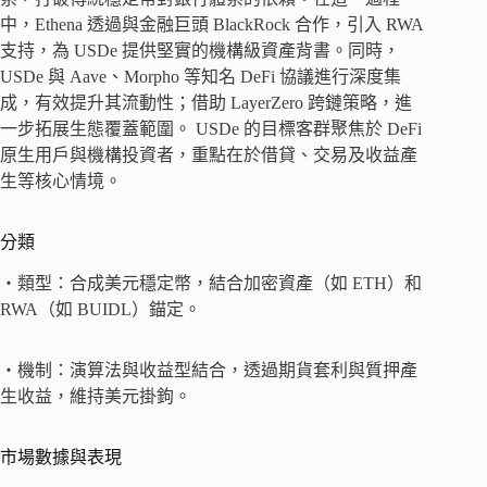
中，Ethena 透過與金融巨頭 BlackRock 合作，引入 RWA
支持，為 USDe 提供堅實的機構級資產背書。同時，
USDe 與 Aave、Morpho 等知名 DeFi 協議進行深度集
成，有效提升其流動性；借助 LayerZero 跨鏈策略，進
一步拓展生態覆蓋範圍。 USDe 的目標客群聚焦於 DeFi
原生用戶與機構投資者，重點在於借貸、交易及收益產
生等核心情境。
分類
・類型：合成美元穩定幣，結合加密資產（如 ETH）和
RWA（如 BUIDL）錨定。
・機制：演算法與收益型結合，透過期貨套利與質押產
生收益，維持美元掛鉤。
市場數據與表現