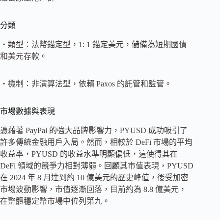
分類
・類型：法幣錨定型，1: 1 錨定美元，儲備為短期國債
和美元存款。
・機制：非演算法型，依賴 Paxos 的託管和監管。
市場數據與表現
憑藉著 PayPal 的強大品牌影響力，PYUSD 成功吸引了
許多傳統金融用戶入局。然而，相較於 DeFi 市場的平均
收益率，PYUSD 的收益水準明顯偏低，這使得其在
DeFi 領域的競爭力相對薄弱。回顧其市值表現，PYUSD
在 2024 年 8 月達到約 10 億美元的歷史峰值，後受加密
市場波動影響，市值逐漸回落，目前約為 8.8 億美元，
在整體穩定幣市場中位列第九。