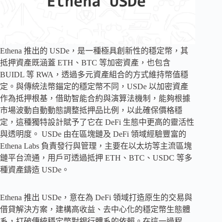
Ethena 推出的 USDe，是一種極具創新性的穩定幣，其
抵押資產既涵蓋 ETH、BTC 等加密資產，也包含
BUIDL 等 RWA，透過多元資產組合的方式維持幣值穩
定。與傳統法幣錨定的穩定幣不同，USDe 以加密資產
作為抵押根基，借助智能合約與演算法機制​​，能夠根據
市場波動自動動態調整抵押品比例，以此確保價格穩
定，這種獨特設計賦予了它在 DeFi 生態中更高的靈活性
與透明度。 USDe 由在區塊鏈及 DeFi 領域經驗豐富的
Ethena Labs 負責發行與管理，主要在以太坊等主流區塊
鏈平台流通，用戶可透過抵押 ETH、BTC、USDC 等多
種資產鑄造 USDe。
Ethena 推出 USDe，意在為 DeFi 領域打造原生的交易與
借貸解決方案，建構高收益、去中心化的穩定幣生態體
系，打破傳統穩定幣對銀行體系的依賴。在這一過程