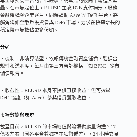
等全球交易平台的合作經驗，構築起的較高市場進入壁
壘。在市場定位上，RLUSD 主攻 B2B 支付場景，服務
金融機構與企業客戶，同時藉助 Aave 等 DeFi 平台，將
觸角延伸至散戶投資者與 DeFi 市場，力求在快速增長的
穩定幣市場搶佔更多份額。
分類
・機制：非演算法型，依賴傳統金融資產儲備，強調合
規性和透明度，每月由第三方審計機構（如 BPM）發布
儲備報告。
・收益性：RLUSD 本身不提供直接收益，但可透過
DeFi 協議（如 Aave）參與借貸獲取收益。
市場數據與表現
截至目前，RLUSD 的市場總值與流通供應量均達 3.17
億枚左右（因各平台數據存在細微偏差），24 小時交易