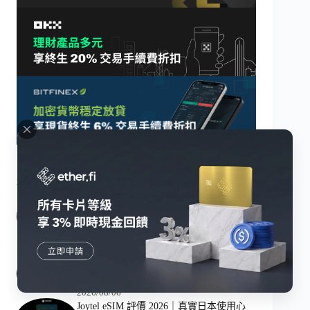
最新消息
Jeff Dean 離開 Google 創辦 Discovery
Loop，27 年工程傳奇為何牽動 Alphabet
股價？
2026/08/06
美股怎麼買？手續費多少？新手從開戶、
入金到下單完整教學
2026/08/06
Joytel eSIM 評價 2026｜真實日本使用心