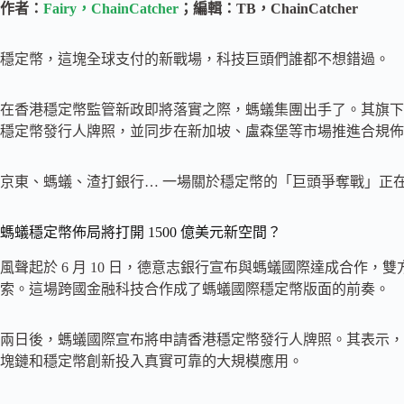
作者：
Fairy，ChainCatcher
；編輯：TB，ChainCatcher
穩定幣，這塊全球支付的新戰場，科技巨頭們誰都不想錯過。
在香港穩定幣監管新政即將落實之際，螞蟻集團出手了。其旗下
穩定幣發行人牌照，並同步在新加坡、盧森堡等市場推進合規佈
京東、螞蟻、渣打銀行… 一場關於穩定幣的「巨頭爭奪戰」正
螞蟻穩定幣佈局將打開 1500 億美元新空間？
風聲起於 6 月 10 日，德意志銀行宣布與螞蟻國際達成合作
索。這場跨國金融科技合作成了螞蟻國際穩定幣版面的前奏。
兩日後，螞蟻國際宣布將申請香港穩定幣發行人牌照。其表示，
塊鏈和穩定幣創新投入真實可靠的大規模應用。