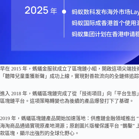
早在 2015 年，螞蟻金服就成立了區塊鏈小組，開啟這項尖
「聽障兒童重獲新聲」成功上線，實現對善款流向的全鏈條追踪
進入 2018 年，螞蟻區塊鏈完成了從「技術項目」向「平台生態
區塊鏈平台。這項策略轉變也為後續的產品爆發打下了基礎。
2019 年，螞蟻區塊鏈產品開始加速落地：供應鏈金融領域推出 “
海淘商品通過實現原產地溯源；原創圖片版權保護平台 “鵲鑿”
款區塊，顯示出強烈的全球化野心。