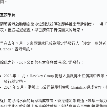
圖。
巨頭爭牌
隨著香港啟動穩定幣沙盒測試並明確即將推出發牌制度，一場「
表，但這場遊戲裡，早已擠滿了有備而來的玩家。
早在去年 7 月，5 家巨頭就已成為穩定幣發行人「沙盒」參與者
Brands、香港電訊。
除此之外，以下公司曾有意參與香港穩定幣發行：
2023 年 11 月，Hashkey Group 創辦人蕭風博士在演講中
發行穩定幣。
2024 年 5 月，港股上市公司裕承科金與 Chainlink 達成
從目前浮出水面的玩家構成來看，香港穩定幣賽道正聚集三類力
為代幣化存款和鏈上賬戶的試驗場；科技與電商巨頭如螞蟻集團