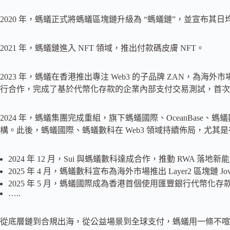
2020 年，螞蟻正式將螞蟻區塊鏈升級為 “螞蟻鏈”，並宣布其日
2021 年，螞蟻鏈進入 NFT 領域，推出付款碼皮膚 NFT。
2023 年，螞蟻在香港推出專注 Web3 的子品牌 ZAN，為
行合作，完成了基於代幣化存款的企業內部支付交易測試，首次
2024 年，螞蟻集團完成重組，旗下螞蟻國際、OceanBase、
構。此後，螞蟻國際、螞蟻數科在 Web3 領域持續佈局，尤其是在
2024 年 12 月，Sui 與螞蟻數科達成合作，推動 RWA 落地
2025 年 4 月，螞蟻數科宣布為海外市場推出 Layer2 區塊鏈 Jo
2025 年 5 月，螞蟻國際成為香港首個使用匯豐銀行代幣化
…..
從底層鏈到合規出海，從公益場景到全球支付，螞蟻用一條不喧嘩