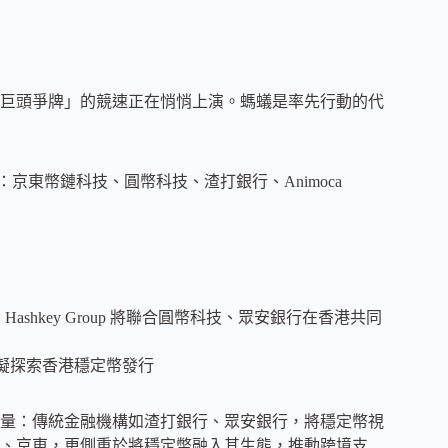
巨頭爭牌」的競速正在悄悄上演。螞蟻是率先行動的代
：京東幣鏈科技、圓幣科技、渣打銀行、Animoca
表示，Hashkey Group 將聯合圓幣科技、眾安銀行在香港共同
合作，擬探索香港穩定幣發行
量：傳統金融機構如渣打銀行、眾安銀行，將穩定幣視
、京東，更側重於將穩定幣融入其生態，推動跨境支