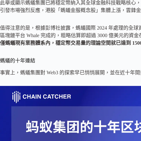
此舉或顯示螞蟻集團已將穩定幣納入其全球金融科技戰略核心，
引發市場強烈反應，港股「螞蟻金服概念股」集體上漲，雲鋒金融盤
值得注意的是，根據彭博社披露，螞蟻國際 2024 年處理的全
區塊鏈平台 Whale 完成的，粗略估算即超過 3000 億美元的資
僅螞蟻現有業務體系內，穩定幣交易量的理論空間就已達到 150
螞蟻的十年連結
事實上，螞蟻集團對 Web3 的探索早已悄悄展開，並在近十年