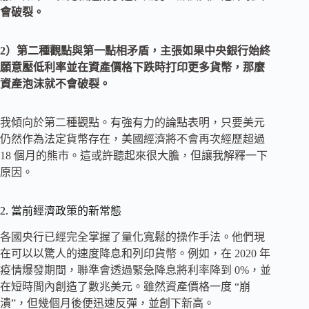
會破裂。
2）第二種觀點與第一點相矛盾，主張如果
中央銀行
始終
願意壓低利率並在資產價格下跌時打印更多貨幣，那麼
資產泡沫
就不會破裂。
我傾向於第二種觀點。有強有力的論點表明，只要美元
仍然作為法定貨幣存在，美國經濟將不會再次經歷超過
18 個月的熊市。這或許聽起來很大膽，但讓我解釋一下
原因。
2. 當前經濟政策的新常態
各國央行已經完全掌握了量化寬鬆的操作手法。他們現
在可以以驚人的速度降息和列印貨幣。例如，在 2020 年
疫情爆發期間，聯準會透過緊急降息將利率降到 0%，並
在短時間內創造了數兆美元。雖然資產價格一度 “崩
潰”，但幾個月後便迅速反彈，並創下新高。