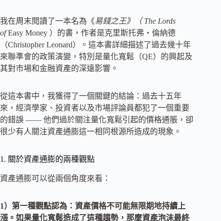
我在周末閱讀了一本名為《
易錢之王》（ The Lords
of
Easy Money ）的書，作者是克里斯托弗・倫納德
（Christopher Leonard）。這本書詳細描述了過去幾十年
來聯準會的政策演變，特別是量化寬鬆（QE）的興起及
其對市場和金融資產的深遠影響。
從這本書中，我獲得了一個關鍵的結論：過去十五年
來，經濟學家、投資者以及市場評論員都犯了一個重要
的錯誤 —— 他們過於關注量化寬鬆引起的價格通脹，卻
很少有人關注資產通膨這一相同根源所造成的現象。
1. 關於資產通膨的兩種觀點
資產通膨可以從兩個角度來看：
1）第一種觀點認為：資產價格不可能無限期地持續上
漲。如果
量化寬鬆
造成了這種趨勢，那麼
資產泡沫
最終