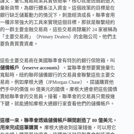
譯文：量化寬鬆政策其實很簡單，核心就是透過創造大
量新貨幣，為銀行體系注入資金。這個政策的目標是在
銀行缺乏儲蓄動力的情況下，刺激經濟成長。聯準會用
一種非常強大的工具來實現這個目標，那就是聯繫紐約
的一群主要金融交易商，這些交易商隸屬於 24 家被稱為
「主要交易商」（Primary Dealers）的金融公司，他們主
要負責買賣資產。
這些主要交易商在美國聯準會有特別的銀行保險箱，叫
儲備帳戶（reserve accounts）
。當聯準會想要實施量化
寬鬆時，紐約聯邦儲備銀行的交易員會聯繫這些主要交
易商，例如摩根大通（JPMorgan Chase），提議購買他
們手中的價值 80 億美元的國債。摩根大通會把這些國債
賣給聯準會的交易員。接著，聯準會的交易員只需按幾
下鍵，就能通知摩根大通銀行家查看他們的儲備帳戶。
這樣一來，聯準會透過儲備帳戶瞬間創造了 80 億美元，
用來完成這筆購買。
摩根大通收到這筆錢後，可以用它