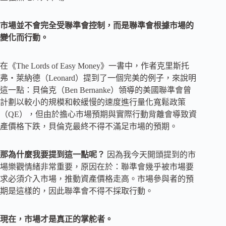
市場並不會完全受聯準會控制，而是聯準會根據市場的
變化而行動。
在《The Lords of Easy Money》一書中，作者克里斯托
弗・萊納德（Leonard）提到了一個完美的例子，來說明
這一點：貝倫克（Ben Bernanke）領導的美國聯準會曾
計劃以較小的規模和較緩慢的速度進行量化寬鬆政策
（QE），但由於擔心市場預期與實際行動背離會導致資
產價格下跌，貝倫克最終不得不滿足市場的預期。
那為什麼我要提到這一點呢？
因為我今天開頭提到的市
場樂觀情緒非常重要，原因在於：聯準會幾乎被市場要
求必須介入市場，推動資產價格走高。市場參與者的預
期是這樣的，因此聯準會不得不採取行動。
現在，市場才是真正的掌舵者。