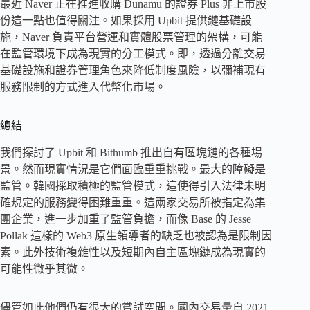
最近 Naver 正在推進收購 Dunamu 的證券 Plus 非上市股
份這一點也值得關注。如果採用 Upbit 提供鏈基礎設
施，Naver 負責平台營運和實體股票管理的架構，可能
在監管環境下成為現實的分工模式。即，透過分離交易
基礎設施和證券管理角色來降低制度風險，以彌補現有
服務限制的方式進入代幣化市場。
總結
我們探討了 Upbit 和 Bithumb 推出自有區塊鏈的各種場
景。然而現實情況是它們面臨重重挑戰。最大的障礙是
監管。韓國採取積極的監管模式，這使得引入法律未明
確規定的服務變得困難重重。這兩家交易所被指定為集
團企業，進一步加重了監管負擔，而像 Base 的 Jesse
Pollak 這樣的 Web3 原生領導者的缺乏也被認為是限制因
素。此外技術複雜性以及短期內自主區塊鏈成為現實的
可能性微乎其微。
儘管如此他們仍有很大的嘗試空間。國內交易量自 2021