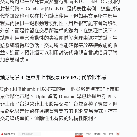
交易所可以基於託管資產發行如 upBTC、bbBTC 之類的
封裝代幣。 Coinbase 的 cbBTC 是代表性案例。這些封裝
代幣雖然也可以在其他鏈上使用，但如果交易所在應用
程式內提供一鍵聯動等便利性，用戶很可能不會轉移到
外部，而是停留在交易所建構的鏈內。在這種情況下，
試圖利用豐富流動性的專案團隊就有理由選擇該鏈，生
態系統將得以激活，交易所也能確保基於基礎設施的收
益。進而，預計還可以利用封裝代幣親自嘗試借貸等附
加商業模式。
預期場景 4: 進軍非上市股票 (Pre-IPO) 代幣化市場
Upbit 和 Bithumb 可以選擇的另一個策略是進軍非上市股
票代幣化市場。 Upbit 業者 Dunamu 早已透過證券 Plus
非上市平台經營非上市股票交易平台並累積了經驗，但
這終究只是停留在連結買賣雙方的 P2P 交易模式。存在
交易達成率低、流動性也有限的結構性限制。