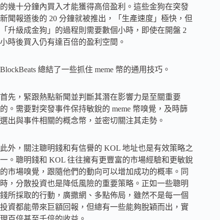
的幾十分鐘內買入才能獲得高倍盈利。這些金狗在突發
新聞報道後的 20 分鐘就被推出，「生產速度」極快，但
「升級成金狗」的過程則需要數個小時，即使在開盤 2
小時後買入仍有達百倍的盈利空間。
BlockBeats 總結了一些抓住 meme 幣的通用技巧。
首先，緊跟熱點新聞並判斷其潛在影響力是至關重要
的。需要對突發事件保持敏銳的 meme 幣嗅覺，及時篩
選出與事件相關的概念幣，並密切關注其走勢。
此外，關注聰明錢和有信譽的 KOL 地址也是有效策略之
一。聰明錢和 KOL 往往擁有更豐富的市場經驗和更敏銳
的市場嗅覺，跟隨他們的動向可以增加成功的概率。同
時，分散投資也是降低風險的重要策略。正如一些聰明
錢所採取的行動，廣撒網、多點佈局，雖然不是每一個
投資都能帶來巨額回報，但總有一些能夠脫穎而出，實
現百倍甚至千倍的收益。