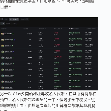
價格翻倍後賣出本金，目前浮盈 57.59 萬美元，漲幅超
百倍。
另一以 CLegS 開頭地址專攻名人代幣，在其所有持幣種
類中，名人代幣超過總量的一半，但幾乎全軍覆沒。從
總體戰績上看，由於這次興起的川普概念幣讓其總利潤