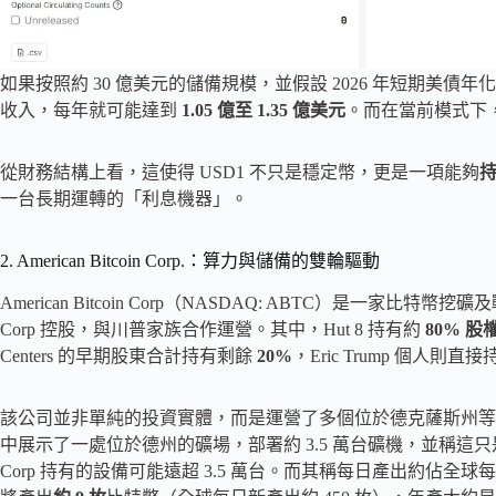
如果按照約 30 億美元的儲備規模，並假設 2026 年短期美債年化
收入，每年就可能達到
1.05 億至 1.35 億美元
。而在當前模式下
從財務結構上看，這使得 USD1 不只是穩定幣，更是一項能夠
一台長期運轉的「利息機器」。
2. American Bitcoin Corp.：算力與儲備的雙輪驅動
American Bitcoin Corp（NASDAQ: ABTC）是一家比
Corp 控股，與川普家族合作運營。其中，Hut 8 持有約
80% 股
Centers 的早期股東合計持有剩餘
20%
，Eric Trump 個人則直接持
該公司並非單純的投資實體，而是運營了多個位於德克薩斯州等地的大型礦場
中展示了一處位於德州的礦場，部署約 3.5 萬台礦機，並稱這只是其整體
Corp 持有的設備可能遠超 3.5 萬台。而其稱每日產出約佔全