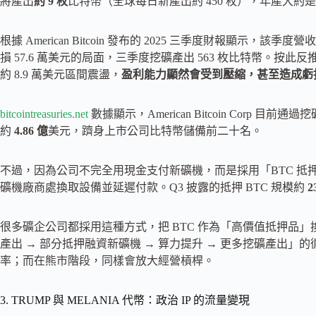
將產出
約 9 枚
比特幣（全球每日新產出約 450 枚），年產大約是 3
根據 American Bitcoin 發布的 2025 三季度財報顯示，該季度營
損 57.6 萬美元的局面，三季度挖礦產出 563 枚比特幣。按此
約 8.9 萬美元區間震盪，
盈利能力顯然會受到壓縮，甚至造成虧
bitcointreasuries.net
數據顯示，American Bitcoin Corp
約
4.86 億
美元，躋身上市公司比特幣儲備前二十名。
不過，因為公司不完全用現金支付新礦機，而是採用「BTC 抵押 
礦機廠商處換取設備並延遲付款。Q3 披露的抵押 BTC 規模約
很多礦企公司都採用這種方式，把 BTC 作為「高價值抵押品
產出 → 部分抵押融資新礦機 → 算力提升 → 更多挖礦產出
率；而在熊市階段，同樣會放大經營槓桿。
3. TRUMP 與 MELANIA 代幣：政治 IP 的流量變現