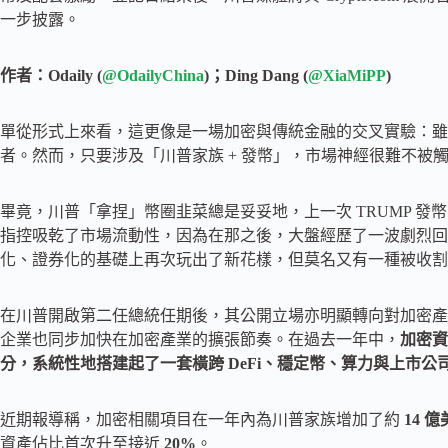
一步披露。
作者：Odaily (
@OdailyChina
)；Ding Dang (
@XiaMiPP
)
單從形式上來看，這更像是一場加密與傳統金融的交叉實驗：雖
者。然而，只要涉及「川普家族 + 發幣」，市場神經很難不被
畢竟，川普「拿捏」幣圈韭菜總是妥妥地，上一次 TRUMP 
指控吸乾了市場流動性，因為在那之後，大盤經歷了一波劇烈回調
化、證券化的基礎上再次玩出了新花樣，但莫名又有一種被收割
在川普開啟第二任總統任期後，其公開立場亦明顯轉向對加密產
企業也同步加快在加密產業的擴張節奏。在過去一年中，
加密資
分，系統性地搭建起了一套橫跨 DeFi、穩定幣、算力與上市
近期報導稱，加密相關項目在一年內為川普家族增加了約
14 
資產佔比首次升至接近
20%
。