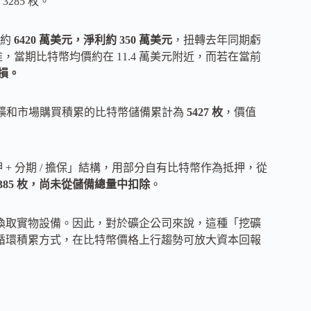
285 枚。
收約
6420 萬美元，淨利約 350 萬美元
，扭轉去年同期虧
反推，當期比特幣均價約在 11.4 萬美元附近，而若在當前
損。
 目前通過挖礦和市場購買積累的比特幣儲備累計為
5427 枚
，價值
+ 分期 / 擔保」結構，用部分自有比特幣作為抵押，從
2385 枚，尚未從儲備總量中扣除
。
」換取實物設備。因此，對於礦企公司來說，這種「挖礦
」的循環積累方式，在比特幣價格上行趨勢可放大資本回報