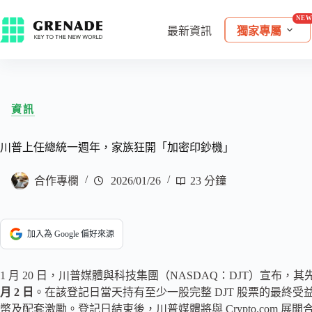
最新資訊
獨家專屬
資訊
川普上任總統一週年，家族狂開「加密印鈔機」
合作專欄
2026/01/26
23 分鐘
加入為 Google 偏好來源
1 月 20 日，川普媒體與科技集團（NASDAQ：DJT）宣布，
月 2 日
。在該登記日當天持有至少一股完整 DJT 股票的最終
幣及配套激勵。登記日結束後，川普媒體將與 Crypto.com