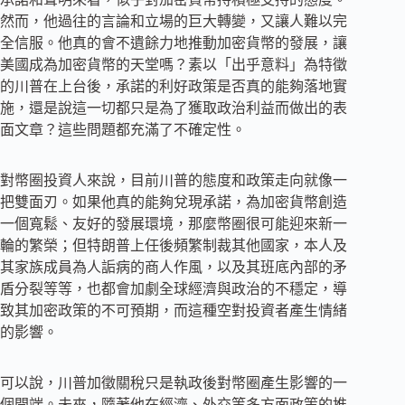
然而，他過往的言論和立場的巨大轉變，又讓人難以完
全信服。他真的會不遺餘力地推動加密貨幣的發展，讓
美國成為加密貨幣的天堂嗎？素以「出乎意料」為特徵
的川普在上台後，承諾的利好政策是否真的能夠落地實
施，還是說這一切都只是為了獲取政治利益而做出的表
面文章？這些問題都充滿了不確定性。
對幣圈投資人來說，目前川普的態度和政策走向就像一
把雙面刃。如果他真的能夠兌現承諾，為加密貨幣創造
一個寬鬆、友好的發展環境，那麼幣圈很可能迎來新一
輪的繁榮；但特朗普上任後頻繁制裁其他國家，本人及
其家族成員為人詬病的商人作風，以及其班底內部的矛
盾分裂等等，也都會加劇全球經濟與政治的不穩定，導
致其加密政策的不可預期，而這種空對投資者產生情緒
的影響。
可以說，川普加徵關稅只是執政後對幣圈產生影響的一
個開端。未來，隨著他在經濟、外交等多方面政策的推