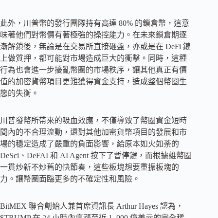
此外，川普幣的發行團隊持有高達 80% 的鎖倉幣，這意
味著他們對幣價有著極強的操控能力。在未來鎖倉期逐
漸解鎖後，無論是在交易所直接砸盤，亦或是在 DeFi 鏈
上做質押，都可能對市場造成巨大的衝擊。同時，這種
行為也會進一步擾亂幣圈的市場秩序，讓其他真正有價
值的加密貨幣項目更難獲得資金支持，造成整個幣圈生
態的失衡。
川普發幣所帶來的吸血效應，不僅導致了幣圈資金短時
間內的不合理流動，還對其他加密貨幣項目的發展和市
場的穩定造成了嚴重的負面影響，給原本如火如荼的
DeSci、DeFAI 和 AI Agent 按下了暫停鍵，而根據雄幣圈
一貫炒新不炒舊的快節奏，這些板塊想要重振板塊的
力。讓幣圈面臨更多的不確定性和風險。
BitMEX 聯合創始人兼首席資訊長 Arthur Hayes 認為，
$TRUMP 在 24 小時內瘋漲至近 1, 000 億美元的完全稀