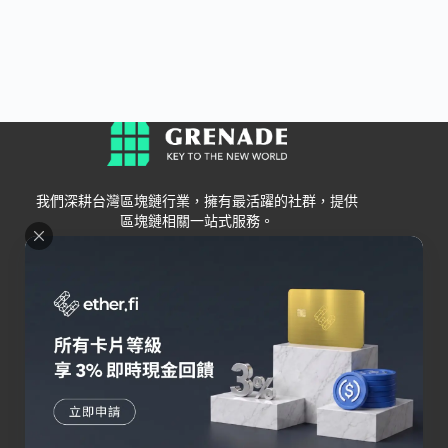
我們深耕台灣區塊鏈行業，擁有最活躍的社群，提供
區塊鏈相關一站式服務。
Grenade
區塊鏈資訊
交易所
關於我們
新手
幣安
聯絡我們
Bybit
錢包
OKX
加密卡
HOYA BIT
AI
Pionex
其他