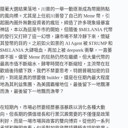
隨著大選結果落地，川普的一舉一動逐漸成為幣圈熱點
的風向標。尤其是上任前川普發了自己的 Meme 幣，引
起圈內圈外無數投資者的瘋狂，締造了許多現象級暴富
神話，本以為這是牛市的開始，但隨後 $MELANIA 代幣
的發行又打碎了這一幻想，讓市場不禁冷靜下來，懷疑
其發幣的目的。之前如火如荼的 AI Agent 被 $TRUMP 和
$MELANIA 大肆吸血，再加上被 deepseek 衝擊，一直萎
靡不振。儘管 Meme 的狂熱仍然在繼續，但大量代幣的
最高市值不斷縮水，歸零時間在不斷縮短，主流幣在狂
歡過後持續下跌，我們不禁要思考，特朗普親加密的目
的，到底是真的想要做 builder，還是在任期內最大程度
地為其利益集團、為美國霸權地位，最後留下一地飄澤
而漁，最後留下一地飄而漁零？
在短期內，市場必然要經歷暴漲暴跌以消化各種大動
向，但長期的價值增長和行業沉澱需要的不僅僅是政策
利好，而是一場市場與政客的雙向博弈。從他的一系列
承諾和聲明來看，似乎對加密貨幣持積極支持的態度。