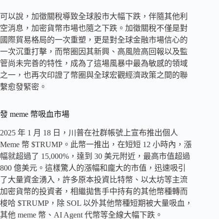
可以說，加徵關稅導致全球股市大幅下跌，伴隨其他利
空消息，加密貨幣市場也隨之下跌。加徵關稅不僅是對
國際貿易格局的一次重塑，更是對全球金融市場信心的
一次沉重打擊，而幣圈因其新興、高風險高回報以及監
管尚未完善的特性，成為了這場風暴中最為敏感的領域
之一，也再次印證了幣圈與全球宏觀經濟政策之間的聯
繫愈發緊密。
發 meme 幣吸血市場
2025 年 1 月 18 日，川普在社群帳號上宣布推出個人
Meme 幣 $TRUMP。此幣一推出，在短短 12 小時內，漲
幅就超過了 15,000%，達到 30 美元附近，最高市值超過
800 億美元。這樣驚人的漲幅和龐大的市值，迅速吸引
了大量資金湧入，許多原本投資比特幣、以太坊等主流
加密貨幣的投資者，相繼拋售手中持有的其他幣種轉而
梭哈 $TRUMP，除 SOL 以外其他幣種短期被大量吸血，
其他 meme 幣、AI Agent 代幣等全線大幅下跌。