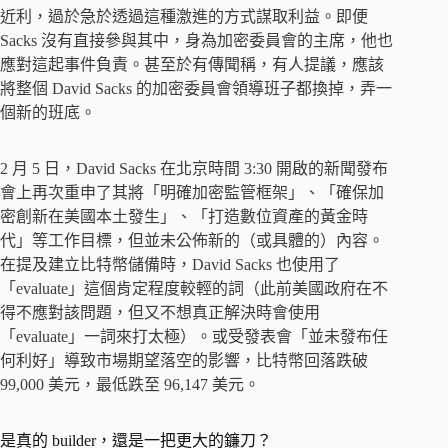
近利，過於急於透過這種激進的方式謀取利益。即便
Sacks 沒有直接參與其中，身為加密委員會的主席，他也
應對這起事件負責。甚至於有傳聞稱，有人提議，應該
將整個 David Sacks 的加密委員會領導班子都換掉，弄一
個新的班底。
2 月 5 日，David Sacks 在北京時間 3:30 開啟的新聞發布
會上再次重申了其將「明確加密監管框架」、「確保加
密創新在美國本土發生」、「打造數位資產的黃金時
代」等工作目標，但並未公佈新的（或具體的）內容。
在提及建立比特幣儲備時，David Sacks 也使用了
「evaluate」這個肯定程度較輕的詞（此前美國政府在不
得不應對該問題，但又不想真正解決時會使用
「evaluate」一詞來打太極）。或受發表會「並未發布任
何利好」導致市場期望落空的影響，比特幣回落跌破
99,000 美元，最低跌至 96,147 美元。
是真的 builder，還是一把更大的鐮刀？