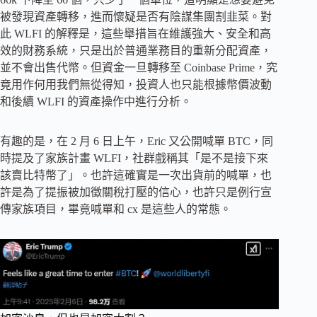
被發現資產轉移，進而懷疑是否有陰謀集團割韭菜。對
此 WLFI 的解釋是，這些舉措旨在維護強大、安全和高
效的財務系統，只是出於普通業務目的重新分配資產，
並不會出售代幣。但資金一旦轉移至 Coinbase Prime，究
竟用作何用我們無從得知，投資人也只能根據幣價波動
和後續 WLFI 的資產操作中進行分析。
有趣的是，在 2 月 6 日上午，Eric 又公開喊單 BTC，同
時提及了家族計畫 WLFI，社群戲稱其「是不是接下來
該賣比特幣了」。也許這確實是一次出貨前的喊單，也
許是為了提振被加徵關稅打壓的信心，也許只是例行宣
傳家族項目，畢竟喊單和 cx 是這些人的常態。