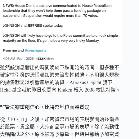
雖然該消息發出的時間晚於下跌開始的時間，但多種不
確定性引發的恐慌疊加週末流動性稀薄，不用很大規模
的拋售就足以引發連續的清算，Abraxas Capital 旗下
Heka 基金就於昨日晚間向 Kraken 轉入 2038 枚比特幣。
監管法案重創信心，比特幣地位面臨質疑
從「10・11」之後，加密貨幣市場的表現就開始逐漸遜
於股票、貴金屬、大宗商品等市場的表現。除了流動性
大幅降低之外，原本被寄予厚望，但結果卻給予加密資