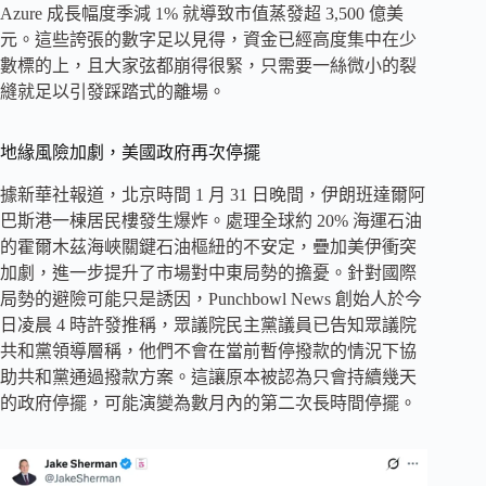
Azure 成長幅度季減 1% 就導致市值蒸發超 3,500 億美
元。這些誇張的數字足以見得，資金已經高度集中在少
數標的上，且大家弦都崩得很緊，只需要一絲微小的裂
縫就足以引發踩踏式的離場。
地緣風險加劇，美國政府再次停擺
據新華社報道，北京時間 1 月 31 日晚間，伊朗班達爾阿
巴斯港一棟居民樓發生爆炸。處理全球約 20% 海運石油
的霍爾木茲海峽關鍵石油樞紐的不安定，疊加美伊衝突
加劇，進一步提升了市場對中東局勢的擔憂。針對國際
局勢的避險可能只是誘因，Punchbowl News 創始人於今
日凌晨 4 時許發推稱，眾議院民主黨議員已告知眾議院
共和黨領導層稱，他們不會在當前暫停撥款的情況下協
助共和黨通過撥款方案。這讓原本被認為只會持續幾天
的政府停擺，可能演變為數月內的第二次長時間停擺。