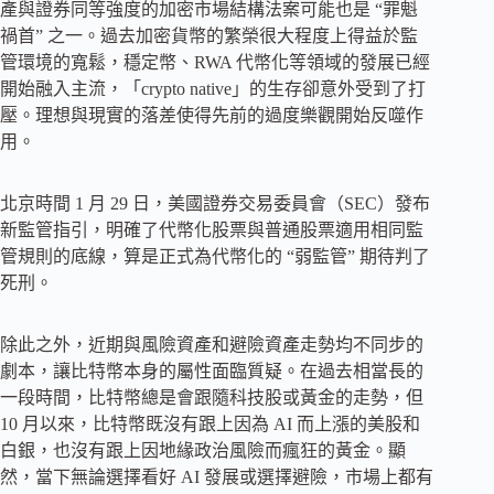
產與證券同等強度的加密市場結構法案可能也是 “罪魁
禍首” 之一。過去加密貨幣的繁榮很大程度上得益於監
管環境的寬鬆，穩定幣、RWA 代幣化等領域的發展已經
開始融入主流，「crypto native」的生存卻意外受到了打
壓。理想與現實的落差使得先前的過度樂觀開始反噬作
用。
北京時間 1 月 29 日，美國證券交易委員會（SEC）發布
新監管指引，明確了代幣化股票與普通股票適用相同監
管規則的底線，算是正式為代幣化的 “弱監管” 期待判了
死刑。
除此之外，近期與風險資產和避險資產走勢均不同步的
劇本，讓比特幣本身的屬性面臨質疑。在過去相當長的
一段時間，比特幣總是會跟隨科技股或黃金的走勢，但
10 月以來，比特幣既沒有跟上因為 AI 而上漲的美股和
白銀，也沒有跟上因地緣政治風險而瘋狂的黃金。顯
然，當下無論選擇看好 AI 發展或選擇避險，市場上都有