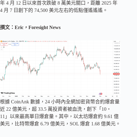
年 4 月 12 日以來首次跌破 8 萬美元關口，距離 2025 年
4 月 7 日創下的 74,500 美元左右的低點僅遙遙遙。
撰文：Eric，Foresight News
根據 CoinAnk 數據，24 小時內全網加密貨幣合約爆倉量
近 22 億美元，超 33.5 萬投資者被血洗，創下「10・
11」以來最高單日爆倉量。其中，以太坊爆倉約 9.61 億
美元，比特幣爆倉 6.79 億美元，SOL 爆倉 1.68 億美元。