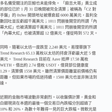
多名備受關注的巨鯨也未能倖免。 「麻吉大哥」黃立成
的部位已於 1 月 31 日晚間被完全清算；被稱為「CZ 對
手盤」的 0x9ee 開頭地址被爆倉超 6000 萬美元，盈利全
數回吐並反虧超千萬美元；1011 閃崩後開空的所謂「內
幕大紅」也被清算超千萬美元；1011 閃崩後開空的所謂
「內幕大紅」也被清算超 12 億美元，僅從時到 572 天。
同時，隨著以太坊一度跌至 2,240 美元，易理華旗下
Trend Research 65.13 萬枚以太坊的持倉浮虧最大近 5 億
美元。 Trend Research 目前在 Aave 抵押 17.58 萬枚
WETH，借出約 2.74 億枚 USDT，借貸部位健康度
1.29，清算價 1558 美元。雖然清算價距離當前價格仍有
距離，但如果市場的低迷持續，1500 美元也並非無法到
達。
近期的金融市場波動非常劇烈。以收盤價計算，黃金和
白銀現貨在本週的最後一個交易日內跌幅分別超過了
10% 和 26%，為數十年難得一見的巨大跌幅。微軟光是