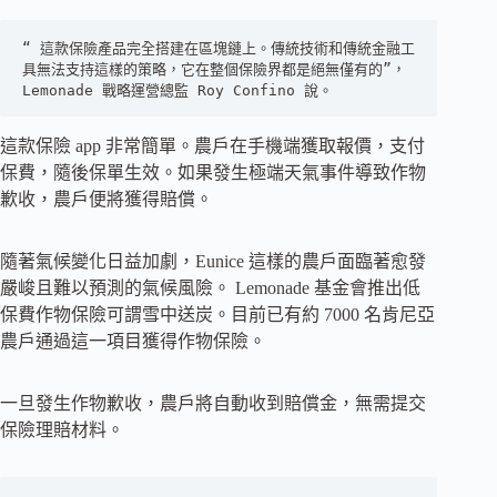
“ 這款保險產品完全搭建在區塊鏈上。傳統技術和傳統金融工
具無法支持這樣的策略，它在整個保險界都是絕無僅有的”，
Lemonade 戰略運營總監 Roy Confino 說。
這款保險 app 非常簡單。農戶在手機端獲取報價，支付
保費，隨後保單生效。如果發生極端天氣事件導致作物
歉收，農戶便將獲得賠償。
隨著氣候變化日益加劇，Eunice 這樣的農戶面臨著愈發
嚴峻且難以預測的氣候風險。 Lemonade 基金會推出低
保費作物保險可謂雪中送炭。目前已有約 7000 名肯尼亞
農戶通過這一項目獲得作物保險。
一旦發生作物歉收，農戶將自動收到賠償金，無需提交
保險理賠材料。