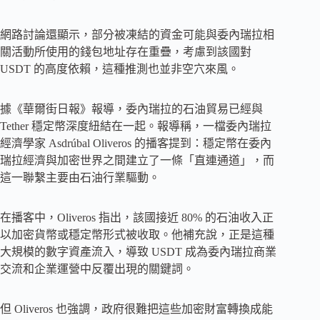
網路討論還顯示，部分被凍結的資金可能與委內瑞拉相
關活動所使用的錢包地址存在重疊，考慮到該國對
USDT 的高度依賴，這種推測也並非空穴來風。
據《華爾街日報》報導，委內瑞拉的石油貿易已經與
Tether 穩定幣深度紐結在一起。報導稱，一檔委內瑞拉
經濟學家 Asdrúbal Oliveros 的播客提到：穩定幣在委內
瑞拉經濟與加密世界之間建立了一條「直連通道」，而
這一聯繫主要由石油行業驅動。
在播客中，Oliveros 指出，該國接近 80% 的石油收入正
以加密貨幣或穩定幣形式被收取。他補充說，正是這種
大規模的數字資產流入，導致 USDT 成為委內瑞拉商業
交流和企業運營中反覆出現的關鍵詞。
但 Oliveros 也強調，政府很難把這些加密財富轉換成能