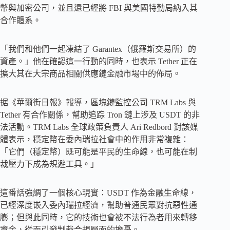
幣與加密公司，並且還已經將 FBI 與美國特勤局納入其
合作體系。
「我們和他們一起凍結了 Garantex（俄羅斯交易所）的
資產。」他在確認這一行動的同時，也表示 Tether 正在
擴大其在大宗商品相關供應鏈金融市場中的佈局。
据《華爾街日報》報導，區塊鏈監控公司 TRM Labs 與
Tether 有合作關係，幫助追踪 Tron 鏈上涉及 USDT 的非
法活動。TRM Labs 全球政策負責人 Ari Redbord 對該媒
體表示，穩定幣在委內瑞拉社會中的作用非常複雜：
「它們（穩定幣）既可能是平民的生命線，也可能在制
裁壓力下成為規避工具。」
這番話強調了一個核心現實：USDT 作為金融生命線，
已經深度嵌入委內瑞拉經濟，幫助普通民眾對抗惡性通
膨；但與此同時，它的技術也會被不法行為者用來轉移
資金，從而引發制裁合規層面的擔憂。