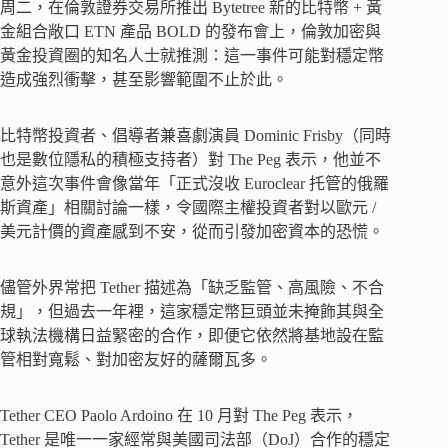
周二，在倫敦證券交易所推出 Bytetree 新的比特幣 + 黃
金組合敞口 ETN 產品 BOLD 的發布會上，倫敦加密與
黃金投資圈的知名人士就推測：這一事件可能對穩定幣
造成強烈衝擊，甚至影響範圍不止於此。
比特幣投資者、倡導者兼喜劇演員 Dominic Frisby（同時
也是數位隱私的積極支持者）對 The Peg 表示，他並不
意外這次事件會像當年「正式沒收 Euroclear 托管的俄羅
斯資產」相關討論一樣，令國際主權投資者對以歐元 /
美元計價的資產感到不安，從而引發加密資本的恐慌。
儘管外界常把 Tether 描述為「缺乏監管、高風險、不合
規」，但過去一年裡，這家穩定幣巨頭並未掩飾其與全
球執法機構日益緊密的合作，即便它依然將基地設在監
管相對寬鬆、對加密友好的薩爾瓦多。
Tether CEO Paolo Ardoino 在 10 月對 The Peg 表示，
Tether 是唯一一家經常與美國司法部（DoJ）合作的穩定