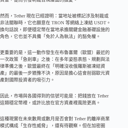
然而，Tether 現在已經證明：當地址被標記涉及制裁或
非法關聯時，它也願意在 TRON 等網絡上凍結 USDT。
換句話說，即便穩定幣在當地承擔關鍵金融基礎設施的
角色，它也並不具備「免於人為執法」的豁免權。
更重要的是，這一動作發生在布魯塞爾（歐盟）最近的
一次政策「急剎車」之後：在多年姿態表態、規劃與法
律準備之後，歐盟最終在「明確沒收俄羅斯被凍結資
產」的最後一步猶豫不決，原因是擔心這會削弱歐元資
產對國際投資者的吸引力。
因此，市場與各國得到的信號可能是：把錢放在 Tether
這類穩定幣裡，或許比放在官方資產裡風險更高。
這種現實在未來數周或數月是否會對 Tether 的離岸商業
模式構成「生存性威脅」，還有待觀察。但在加密圈