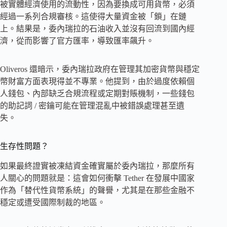
被實體經濟使用的流動性，因為要換成可用貨幣，必須
經過一系列合規審核。這使得大量資金被「鎖」在鏈
上。結果是，委內瑞拉的石油收入並沒有回流到國內經
濟，從而影響了官方匯率，導致匯率飆升。
Oliveros 還暗示，委內瑞拉政府在管理其加密貨幣與穩定
幣財富方面表現得並不專業。他提到，由於過度依賴個
人錢包、內部缺乏合規流程或定期對賬機制，一些錢包
的助記詞 / 密鑰可能在管理混亂中被錯誤處理甚至遺
失。
生存性問題？
如果最終證實被凍結資金確實屬於委內瑞拉，那麼所有
人關心的問題就是：這會如何衝擊 Tether 在發展中國家
作為「替代性貨幣系統」的聲譽，尤其是在那些金融不
穩定或遭受國際制裁的地區。