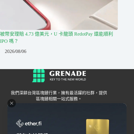
被幣安理賠 4.73 億美元，U 卡龍頭 RedotPay 還能順利
IPO 嗎？
2026/08/06
我們深耕台灣區塊鏈行業，擁有最活躍的社群，提供
區塊鏈相關一站式服務。
Grenade
區塊鏈資訊
交易所
關於我們
新手
幣安