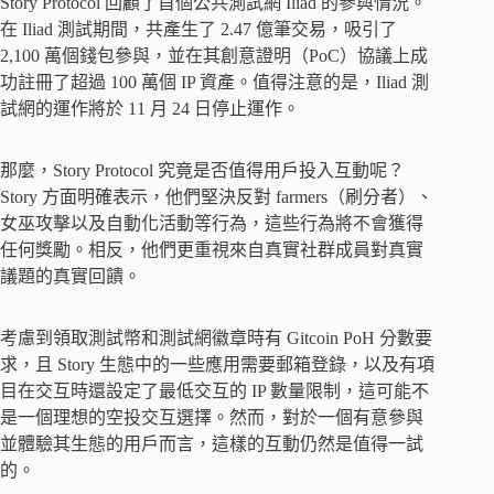
Story Protocol 回顧了首個公共測試網 Iliad 的參與情況。
在 Iliad 測試期間，共產生了 2.47 億筆交易，吸引了
2,100 萬個錢包參與，並在其創意證明（PoC）協議上成
功註冊了超過 100 萬個 IP 資產。值得注意的是，Iliad 測
試網的運作將於 11 月 24 日停止運作。
那麼，Story Protocol 究竟是否值得用戶投入互動呢？
Story 方面明確表示，他們堅決反對 farmers（刷分者）、
女巫攻擊以及自動化活動等行為，這些行為將不會獲得
任何獎勵。相反，他們更重視來自真實社群成員對真實
議題的真實回饋。
考慮到領取測試幣和測試網徽章時有 Gitcoin PoH 分數要
求，且 Story 生態中的一些應用需要郵箱登錄，以及有項
目在交互時還設定了最低交互的 IP 數量限制，這可能不
是一個理想的空投交互選擇。然而，對於一個有意參與
並體驗其生態的用戶而言，這樣的互動仍然是值得一試
的。