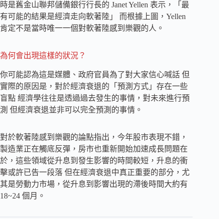
時是舊金山聯邦儲備銀行行長的 Janet Yellen 表示，「最
有可能的結果是經濟走向軟著陸」 而根據上圖，Yellen
肯定不是當時唯一一個對軟著陸感到樂觀的人。
為何會出現這樣的狀況？
你可能認為這是媒體、政府官員為了對大家信心喊話 但
實際的原因是，對於經濟衰退的「預測方式」存在一些
盲點 經濟學往往是透過過去發生的事情，對未來進行預
測 但經濟衰退並非可以完全預測的事情。
對於軟著陸感到樂觀的論點指出，今年股市表現不錯，
製造業正在觸底反彈，房市也重新開始加速成長問題在
於，這些領域從升息到發生影響的時間較短，升息的衝
擊或許已告一段落 但在經濟衰退中真正重要的部分，尤
其是勞動力市場，從升息到影響出現的滯後時間大約有
18~24 個月。