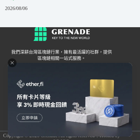
2026/08/06
我們深耕台灣區塊鏈行業，擁有最活躍的社群，提供
區塊鏈相關一站式服務。
Grenade
區塊鏈資訊
交易所
關於我們
新手
幣安
聯絡我們
Bybit
錢包
OKX
加密卡
HOYA BIT
AI
Pionex
其他
Copyright © 2026 Grenade All rights reserved｜Hosted by