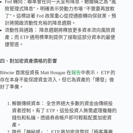
Fed 轉向：聯準會在同一天宣布降息，鮑爾稱之為 “風
險管理式降息”，明確表示勞動力市場 “不需要再放軟
了”。這標誌著 Fed 政策重心從控通膨轉向保就業，預
計將開啟流動性充裕的降息週期。
流動性與通路： 降息週期將釋放更多資本流向風險資
產；而 ETP 通用標準則提供了接取這部分資本的最便
捷管道。
四、對加密資產價格的影響
Bitwise 首席投資長 Matt Hougan 在
報告
中表示， ETP 的
存在本身不能保證資金流入，但它為資產的「爆發」做
好了準備。
解鎖傳統資本： 全世界絕大多數的資金由傳統投
資者控制。有了 ETP，這些投資人無需處理複雜的
錢包和私鑰，透過券商帳戶即可輕鬆配置加密資
產。
降低「神秘感」： ETP 將加密貨幣從「極客專屬