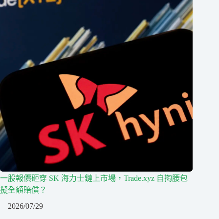
一股報價砸穿 SK 海力士鏈上市場，Trade.xyz 自掏腰包
擬全額賠償？
2026/07/29