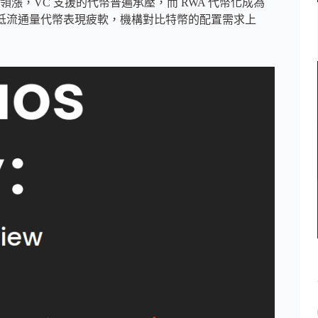
幣領漲，VC 支援的代幣普遍承壓，而 RWA 代幣化成為
 低流通量代幣表現疲軟，機構對比特幣的配置需求上