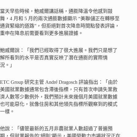
當天早些時候，鮑威爾講話稱，通膨降溫令他感到鼓
舞，4 月和 5 月的兩次通膨數據顯示 “美聯儲正在轉移至
通貨緊縮的道路”，但拒絕對首次降息時間點發表評論，
重申在降息前需要看到更多進展證據。
鮑威爾說：「我們已經取得了很大進展。我們只是想了
解所看到的水平是否真實反映了潛在通膨的實際情
況。」
ETC Group 研究主管 André Dragosch 評論指出：「由於
美國就業數據通常包含滯後指標，只有首次申請失業救
濟人數等少數例外，我們預計未來幾個月美國就業數據
也可能惡化，就像住房和其他領先指標所觀察到的模式
一樣。
他說：「儘管最新的五月非農就業人數超過了普遍預
期，但就業報告的’細則’顯示，美國勞動力市場狀況正在