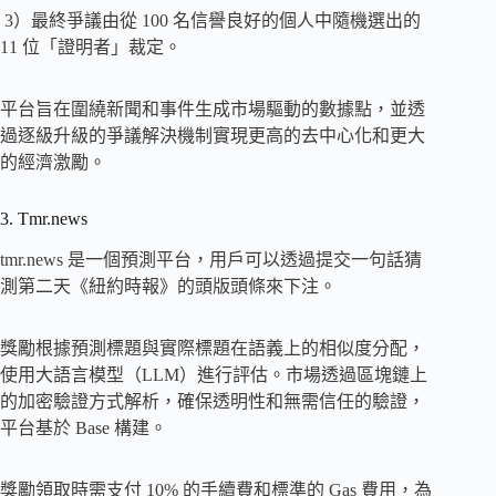
3）最終爭議由從 100 名信譽良好的個人中隨機選出的
11 位「證明者」裁定。
平台旨在圍繞新聞和事件生成市場驅動的數據點，並透
過逐級升級的爭議解決機制實現更高的去中心化和更大
的經濟激勵。
3. Tmr.news
tmr.news 是一個預測平台，用戶可以透過提交一句話猜
測第二天《紐約時報》的頭版頭條來下注。
獎勵根據預測標題與實際標題在語義上的相似度分配，
使用大語言模型（LLM）進行評估。市場透過區塊鏈上
的加密驗證方式解析，確保透明性和無需信任的驗證，
平台基於 Base 構建。
獎勵領取時需支付 10% 的手續費和標準的 Gas 費用，為