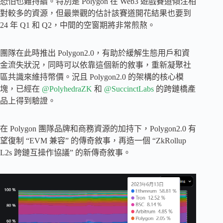
恐怕也難持續。特別是 Polygon 在 Web3 遊戲賽道傾注相
對較多的資源，但最樂觀的估計該賽道開花結果也要到
24 年 Q1 和 Q2，中間的空窗期將非常煎熬。
團隊在此時推出 Polygon2.0，有助於緩解生態用戶和資
金流失狀況，同時可以依靠這個新的敘事，重新凝聚社
區共識來維持幣價。況且 Polygon2.0 的架構的核心模
塊，已經在
@PolyhedraZK
和
@SuccinctLabs
的跨鏈橋產
品上得到驗證。
在 Polygon 團隊品牌和商務資源的加持下，Polygon2.0 有
望復制 “EVM 兼容” 的傳奇敘事，再造一個 “ZkRollup
L2s 跨鏈互操作協議” 的新傳奇敘事。