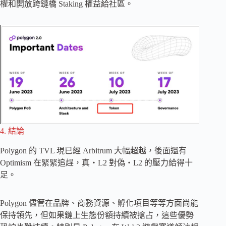
權和開放跨鏈橋 Staking 權益給社區。
4. 結論
Polygon 的 TVL 現已經 Arbitrum 大幅超越，後面還有
Optimism 在緊緊追趕，真・L2 對偽・L2 的壓力給得十
足。
Polygon 儘管在品牌、商務資源、孵化項目等等方面尚能
保持領先，但如果鏈上生態份額持續被搶占，這些優勢