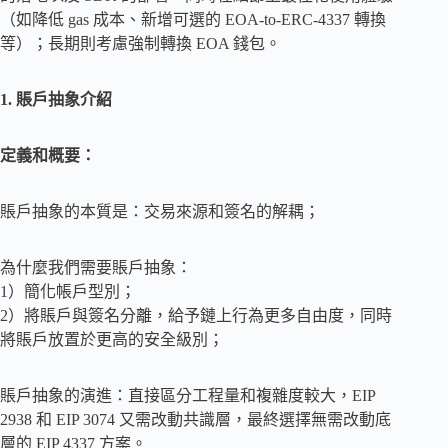
（如降低 gas 成本、新增可選的 EOA-to-ERC-4337 轉換
等）；長期則考慮強制轉換 EOA 錢包。
1. 賬戶抽象介紹
定義和概要：
賬戶抽象的本質是：交易來源和簽名的解耦；
為什麼我們需要賬戶抽象：
1）簡化帳戶型別；
2）將賬戶與簽名分離，給予鏈上行為更多自由度，同時
將賬戶放置於更高的安全級別；
賬戶抽象的演進：直接區分工程量和複雜度較大，EIP
2938 和 EIP 3074 又需改動共識層，最終選擇無需改動底
層的 EIP 4337 方案。