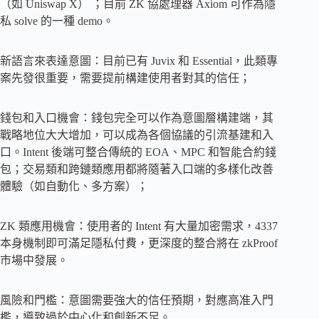
（如 Uniswap X） ；目前 ZK 協處理器 Axiom 可作為隱
私 solve 的一種 demo。
新語言來表達意圖：目前已有 Juvix 和 Essential，此類專
案先發很重要，需要提前構建使用者對其的信任；
錢包和入口機會：錢包完全可以作為意圖層構建端，其
戰略地位大大增加，可以成為各個協議的引流基建和入
口。Intent 後端可整合傳統的 EOA、MPC 和智能合約錢
包；交易類和跨鏈類應用都將隨著入口端的多樣化改善
體驗（如自動化、多方案）；
ZK 類應用機會：使用者的 Intent 有大量加密需求，4337
本身機制即可滿足隱私付費，更深度的整合將在 zkProof
市場中發展。
風險和門檻：意圖需要強大的信任預期，對應高准入門
檻，導致過於中心化和創新不足。