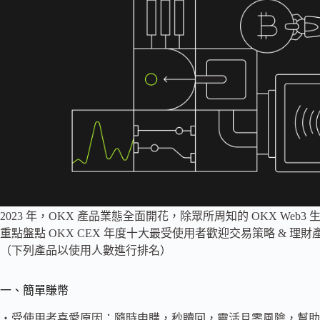
2023 年，OKX 產品業態全面開花，除眾所周知的 OKX Web
重點盤點 OKX CEX 年度十大最受使用者歡迎交易策略 & 
（下列產品以使用人數進行排名）
一、簡單賺幣
・受使用者喜愛原因：隨時申購，秒贖回，靈活且零風險，幫助