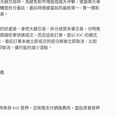
大額交易時，為避免對市場造成過大沖擊，需要將大單
發拆分委託，委託時根據當前的最新買一 / 賣一價和
易。
的好處是，會把大額交易，拆分成很多筆交易，分時進
過吃單快速成交，而且這些訂單，是以 IOC 的模式
交併取消剩餘，委託訂單未被立即成交的部分將被立即取消，比如
會被立即取消，儘可能的減少滑點。
檻
時參與 PoS 質押，且無需支付網路費用。當投資者質押