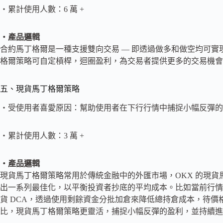
・累計使用人數：6 萬 +
・產品邏輯
合約馬丁格爾是一種支援雙向交易 — 即透過做多和做空均可
格爾策略可自定槓桿，迴圈盈利，為交易者提供更多的交易機會
五、現貨馬丁格爾策略
・受使用者喜愛原因：幫助使用者在下行行情中捕捉小幅反彈的
・累計使用人數：3 萬 +
・產品邏輯
現貨馬丁格爾策略常用於傳統金融中的外匯市場，OKX 的現
出一系列最佳化，以平衡投資者抄底的平均成本。比如當前行情下
貨 DCA，透過使用剩餘資金分批加倉來降低總持倉成本，待
比，現貨馬丁格爾策略更靈活，捕捉小幅反彈的盈利，並持續進