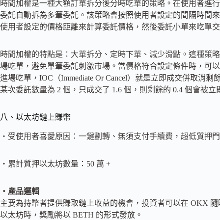
時間加權是一種大額訂單拆分後分時吃單的策略。在使用者進行
委託自動拆為多筆委託。該策略會按照使用者設定的間隔時間來觸
使用者設定的價格距離來計算委託價格，然後委託小單來吃單交
時間加權的特點是：大單拆分、定時下單、減少滑點。這種策略
場吃單，避免單筆委託刺激市場。當價格符合設定條件時，可以透
進場吃單，IOC（Immediate Or Cancel）就是立即成
某次委託數量為 2 個，只成交了 1.6 個，則剩餘的 0.4 個
八、以太坊鏈上賺幣
・受使用者喜愛原因：一鍵劃轉、無須支付手續費，超低質押門
・累計質押以太坊數量：50 萬 +
・產品邏輯
主要為持幣者提供賺取鏈上收益的機會，投資者可以在 OKX 隨
以太坊時，獎勵將以 BETH 的形式發放。