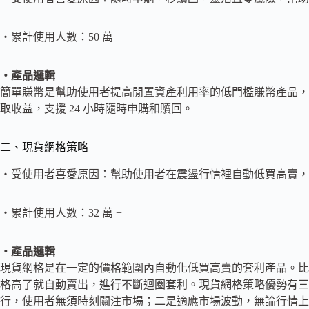
・累計使用人數：50 萬 +
・產品邏輯
簡單賺幣是幫助使用者提高閒置資產利用率的低門檻賺幣產品，
取收益，支援 24 小時隨時申購和贖回。
二、現貨網格策略
・受使用者喜愛原因：幫助使用者在震盪行情裡自動低買高賣，
・累計使用人數：32 萬 +
・產品邏輯
現貨網格是在一定的價格範圍內自動化低買高賣的套利產品。比如 E
格高了就自動賣出，進行不斷迴圈套利。現貨網格策略優勢有三
行，使用者無須時刻關注市場；二是適應市場波動，無論行情上