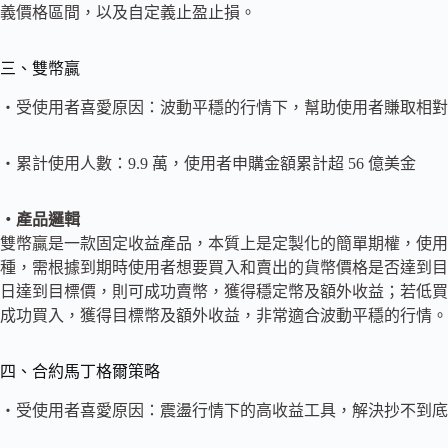
義價格區間，以及自定義止盈止損。
三、雙幣贏
・受使用者喜愛原因：波動平穩的行情下，幫助使用者賺取相對
・累計使用人數：9.9 萬，使用者申購金額累計超 56 億美金
・產品邏輯
雙幣贏是一款固定收益產品，本質上是定製化的簡單期權，使用
種，需根據到期時使用者想要買入和賣出的貨幣價格是否達到目
日達到目標價，則可成功賣幣，獲得穩定幣及額外收益；若低買
成功買入，獲得目標幣及額外收益，非常適合波動平穩的行情。
四、合約馬丁格爾策略
・受使用者喜愛原因：震盪行情下的高收益工具，解決抄不到底