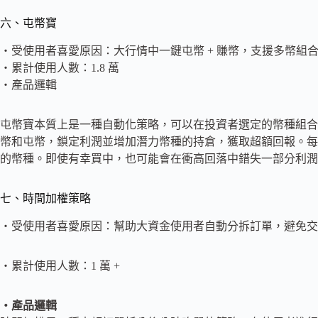
六、屯幣寶
・受使用者喜愛原因：大行情中一鍵屯幣 + 賺幣，支援多幣組
・累計使用人數：1.8 萬
・產品邏輯
屯幣寶本質上是一種自動化策略，可以在投資者選定的幣種組合
幣和屯幣，鎖定利潤並增加潛力幣種的持倉，獲取超額回報。每
的幣種。即使有幸買中，也可能會在衝高回落中錯失一部分利潤
七、時間加權策略
・受使用者喜愛原因：幫助大資金使用者自動分拆訂單，避免交
・累計使用人數：1 萬 +
・產品邏輯