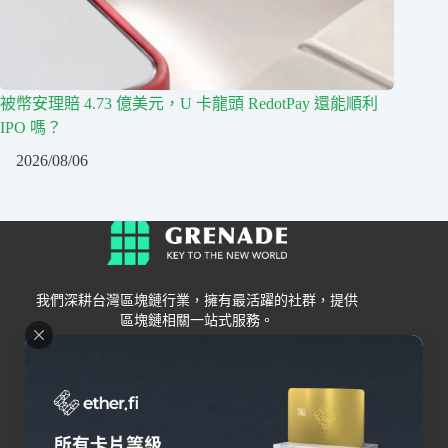
被幣安理賠 4.73 億美元，U 卡龍頭 RedotPay 還能順利
IPO 嗎？
2026/08/06
我們深耕台灣區塊鏈行業，擁有最活躍的社群，提供
區塊鏈相關一站式服務。
Grenade
區塊鏈資訊
交易所
關於我們
新手
幣安